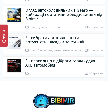
Огляд автохолодильників Gearo —
найкращі портативні холодильники від
Bibimir
Блог, Туризм та відпочинок
01 червня
Фiльтр
Як вибрати автопилосос: тип,
потужність, насадки та функції
Блог, Автообладнання, Автопилососи
01 червня
Як правильно підібрати зарядку для
АКБ автомобіля
30 травня