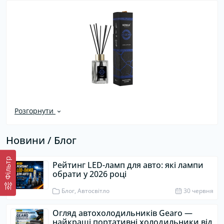
Розгорнути
Новини / Блог
Фiльтр
Рейтинг LED-ламп для авто: які лампи
обрати у 2026 році
Блог, Автосвітло
30 червня
Огляд автохолодильників Gearo —
найкращі портативні холодильники від