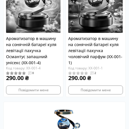
Ароматизатор в машину
Ароматизатор в машину
на сонячній батареї куля
на сонячній батареї куля
левітації пахучка
левітації пахучка
Османтус запашний
чоловічий парфум (XX-001-
унісекс (XX-001-4)
1)
Код товару: XX-001-4
Код товару: XX-001-1
0
2
290.00 ₴
290.00 ₴
Повідомити мене
Повідомити мене