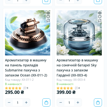
Ароматизатор в машину
Ароматизатор в машину
на панель приладів
на сонячній батареї Sky
Submarine пахучка з
пахучка з запахом
запахом Ocean (XX-011-2)
Гарденії (XX-003-4)
Код товару: XX-011-2
Код товару: XX-003-4
В наявності
В наявності
9
4
295.00 ₴
399.00 ₴