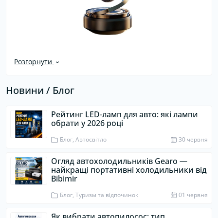
Розгорнути
Новини / Блог
Рейтинг LED-ламп для авто: які лампи
обрати у 2026 році
Блог, Автосвітло
30 червня
Огляд автохолодильників Gearo —
найкращі портативні холодильники від
Bibimir
Блог, Туризм та відпочинок
01 червня
Як вибрати автопилосос: тип,