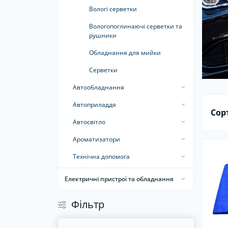
Набори інструментів
Св
Вологі серветки
Вологопоглинаючі серветки та
рушники
Обладнання для мийки
Серветки
Автообладнання
Автокомпресори
Автоприладдя
Сор
Автопилососи
Автошторки
Автосвітло
Дзеркала автомобільні
Світлодіодні автолампи
Ароматизатори
Насоси
Ароматизатори в машину
Технічна допомога
Рамки під номер
Ароматизатори для дому та офісу
Герметики шин
Електричні пристрої та обладнання
Сигнали
Пуско-зарядні пристрої
Інвертори
Фiльтр
Склоочисники
Стартові дроти
Автохолодильники
Тонувальна плівка