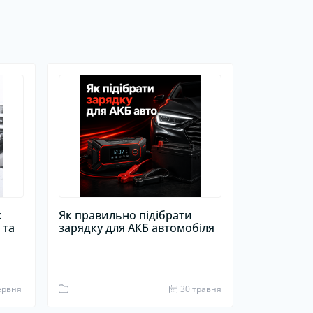
:
Як правильно підібрати
 та
зарядку для АКБ автомобіля
1
ервня
30 травня