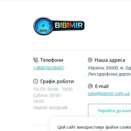
Телефони
Наша адреса
+380676236667
Україна, 65000, м. Од
Люстдорфська дорога
Графік роботи
E-mail
Пн-Пт: 09:00 - 18:00
sale@bibimir.com.ua
Субота: 09:00 -
18:00
Неділя: вихідний
Перейти до конт
Цей сайт використовує файли cooki