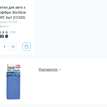
етки для авто з
офібри 30х30см
IFE 3шт (CC925)
овару: CC925
вності
0
00 ₴
Розгорнути