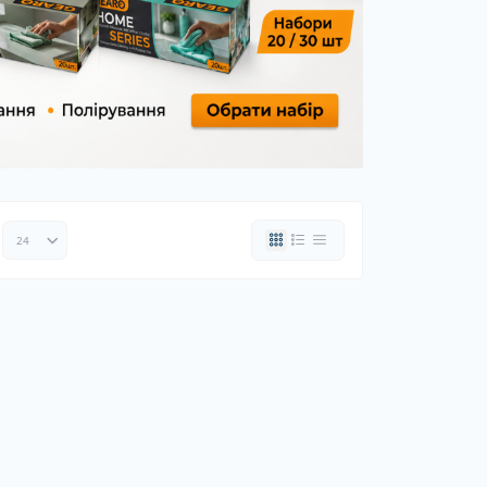
ки шин
рядні пристрої
 дроти