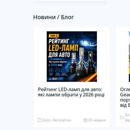
Новини / Блог
Рейтинг LED-ламп для авто:
Огл
які лампи обрати у 2026 році
Gea
пор
від 
Бл
Блог, Автосвітло
30 червня
ві