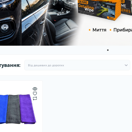
ітлодіодні автолампи
Ароматизатори в машину
Гермети
Ароматизатори для дому та
Пуско-за
офісу
Стартові
тування: