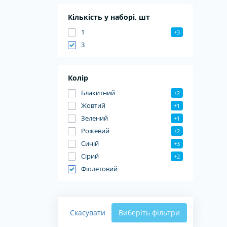
Кількість у наборі, шт
1
+3
3
Колір
Блакитний
+2
Жовтий
+1
Зелений
+1
Рожевий
+2
Синій
+3
Сірий
+2
Фіолетовий
Скасувати
Виберіть фільтри