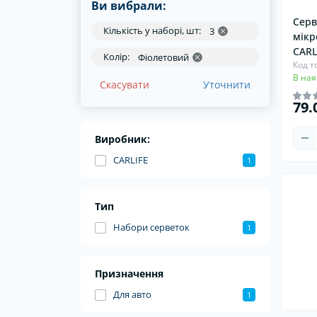
Ви вибрали:
Серв
Кількість у наборі, шт:
3
мікр
CARL
Колір:
Фіолетовий
Код т
В ная
Скасувати
Уточнити
79.
Виробник:
CARLIFE
1
Тип
Набори серветок
1
Призначення
Для авто
1