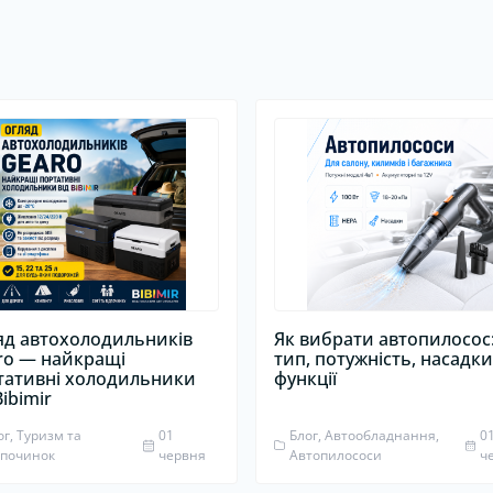
яд автохолодильників
Як вибрати автопилосос
ro — найкращі
тип, потужність, насадки
тативні холодильники
функції
Bibimir
ог, Туризм та
01
Блог, Автообладнання,
0
дпочинок
червня
Автопилососи
ч