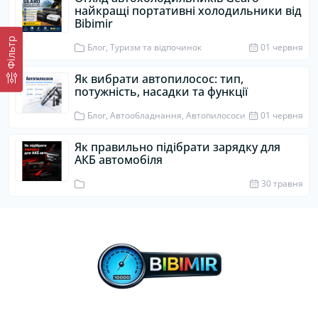
найкращі портативні холодильники від
Bibimir
Фiльтр
Блог, Туризм та відпочинок
01 червня
Як вибрати автопилосос: тип,
потужність, насадки та функції
Блог, Автообладнання, Автопилососи
01 червня
Як правильно підібрати зарядку для
АКБ автомобіля
30 травня