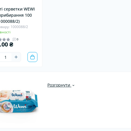
гі серветки WEWI
прибирання 100
1000088/2)
овару: 1000088/2
вності
0
.00 ₴
Розгорнути