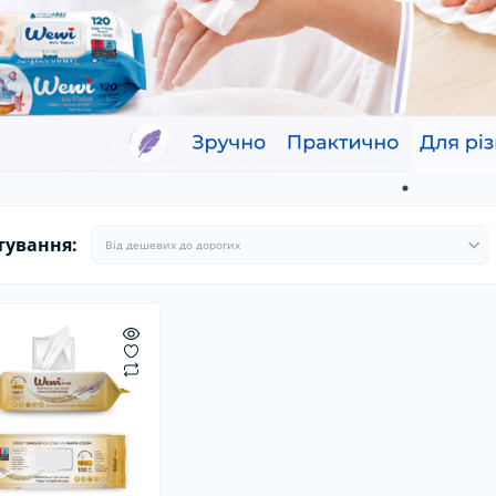
ітлодіодні автолампи
Ароматизатори в машину
Гермети
Ароматизатори для дому та
Пуско-за
офісу
Стартові
тування: