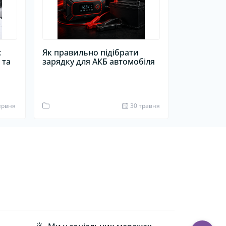
:
Як правильно підібрати
 та
зарядку для АКБ автомобіля
1
ервня
30 травня