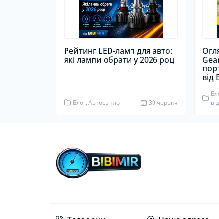
Рейтинг LED-ламп для авто:
Огл
які лампи обрати у 2026 році
Gea
пор
від 
Бл
Блог, Автосвітло
30 червня
ві