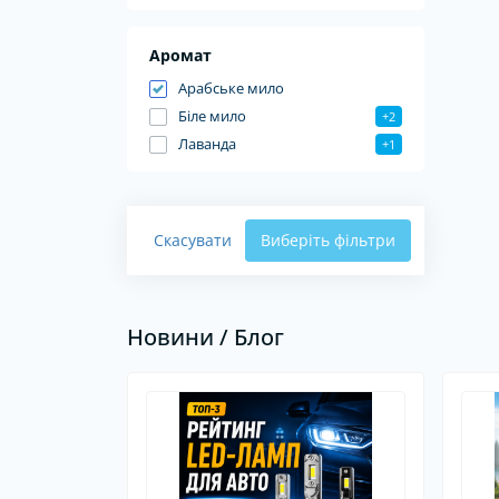
Аромат
Арабське мило
Біле мило
+2
Лаванда
+1
Скасувати
Виберіть фільтри
Новини / Блог