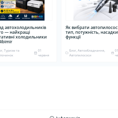
яд автохолодильників
Як вибрати автопилосос
ro — найкращі
тип, потужність, насадки
тативні холодильники
функції
Bibimir
ог, Туризм та
01
Блог, Автообладнання,
0
дпочинок
червня
Автопилососи
ч