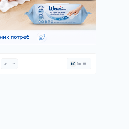
ки шин
рядні пристрої
 дроти