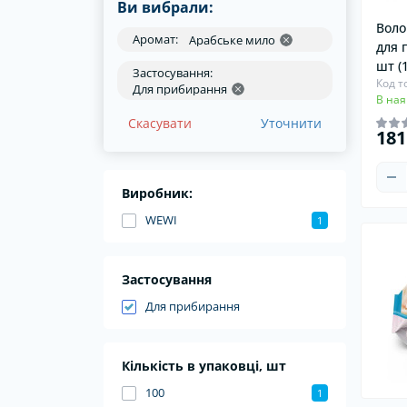
Ви вибрали:
Хомути для пильовиків
Воло
Аромат:
Арабське мило
для 
шт (
Застосування:
Код т
Для прибирання
В ная
Скасувати
Уточнити
181
Виробник:
WEWI
1
Застосування
Для прибирання
Кількість в упаковці, шт
100
1