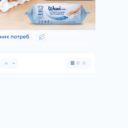
ки шин
рядні пристрої
 дроти