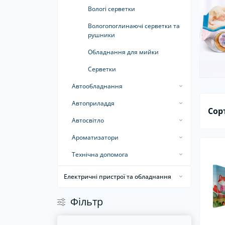
Набори інструментів
Св
Вологі серветки
Вологопоглинаючі серветки та
рушники
Обладнання для мийки
Серветки
Автообладнання
Автокомпресори
Автоприладдя
Сор
Автопилососи
Автошторки
Автосвітло
Дзеркала автомобільні
Світлодіодні автолампи
Ароматизатори
Насоси
Ароматизатори в машину
Технічна допомога
Рамки під номер
Ароматизатори для дому та офісу
Герметики шин
Електричні пристрої та обладнання
Сигнали
Пуско-зарядні пристрої
Інвертори
Фiльтр
Склоочисники
Стартові дроти
Автохолодильники
Тонувальна плівка