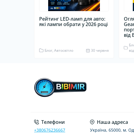
Рейтинг LED-ламп для авто:
Огл
які лампи обрати у 2026 році
Gea
пор
від 
Бл
Блог, Автосвітло
30 червня
ві
Телефони
Наша адреса
+380676236667
Україна, 65000, м. Од