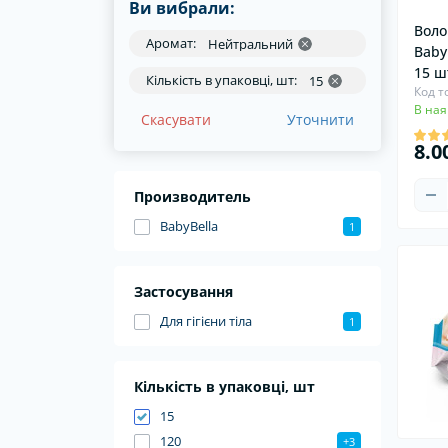
Ви вибрали:
Воло
Аромат:
Нейтральний
Baby
15 ш
Кількість в упаковці, шт:
15
Код т
В ная
Скасувати
Уточнити
8.0
Производитель
BabyBella
1
Застосування
Для гігієни тіла
1
Кількість в упаковці, шт
15
120
+3