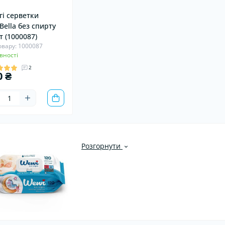
гі серветки
Bella без спирту
т (1000087)
овару: 1000087
вності
2
0 ₴
Розгорнути