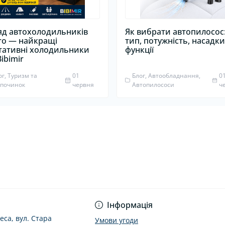
яд автохолодильників
Як вибрати автопилосос
ro — найкращі
тип, потужність, насадки
тативні холодильники
функції
Bibimir
ог, Туризм та
01
Блог, Автообладнання,
0
дпочинок
червня
Автопилососи
ч
Інформація
еса, вул. Стара
Умови угоди