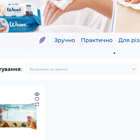
ітлодіодні автолампи
Ароматизатори в машину
Гермети
Ароматизатори для дому та
Пуско-за
офісу
Стартові
тування: