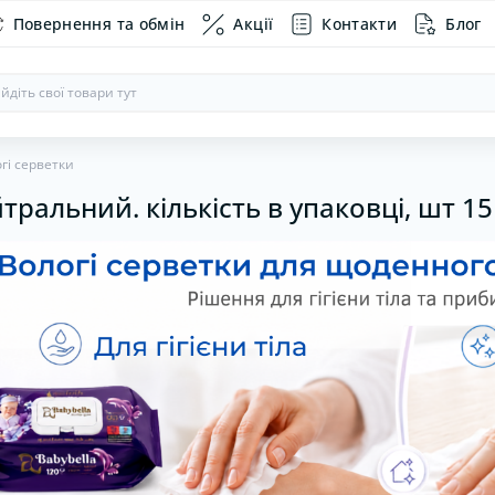
Повернення та обмін
Акції
Контакти
Блог
гі серветки
тральний. кількість в упаковці, шт 15
агностичне обладнання
кидки на сидіння
Хомути пластикові
Інвентар
Викрутки
Автоком
ганайзери в авто
Хомути черв'ячні
Набори і
Автопил
Дзеркала
Насоси
Рамки пі
Сигнали
Склоочи
Тонуваль