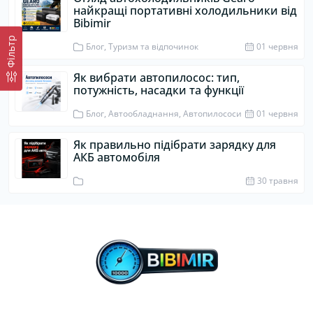
найкращі портативні холодильники від
Bibimir
Фiльтр
Блог, Туризм та відпочинок
01 червня
Як вибрати автопилосос: тип,
потужність, насадки та функції
Блог, Автообладнання, Автопилососи
01 червня
Як правильно підібрати зарядку для
АКБ автомобіля
30 травня