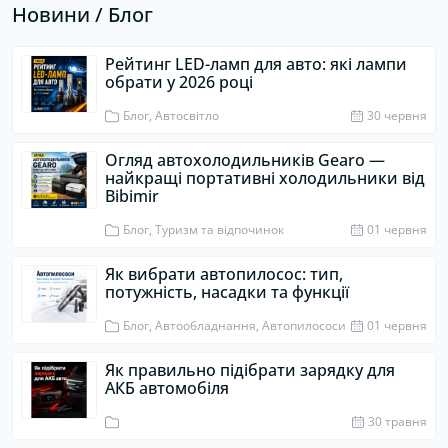
Новини / Блог
Рейтинг LED-ламп для авто: які лампи
обрати у 2026 році
Блог, Автосвітло
30 червня
Огляд автохолодильників Gearo —
найкращі портативні холодильники від
Bibimir
Блог, Туризм та відпочинок
01 червня
Як вибрати автопилосос: тип,
потужність, насадки та функції
Блог, Автообладнання, Автопилососи
01 червня
Як правильно підібрати зарядку для
АКБ автомобіля
30 травня