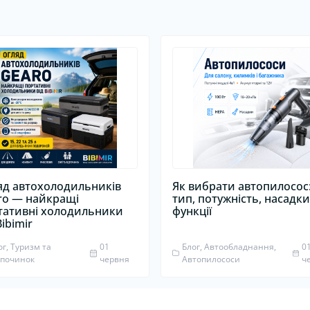
яд автохолодильників
Як вибрати автопилосос
ro — найкращі
тип, потужність, насадки
тативні холодильники
функції
Bibimir
ог, Туризм та
01
Блог, Автообладнання,
0
дпочинок
червня
Автопилососи
ч