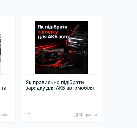
:
Як правильно підібрати
 та
зарядку для АКБ автомобіля
1
ервня
30 травня