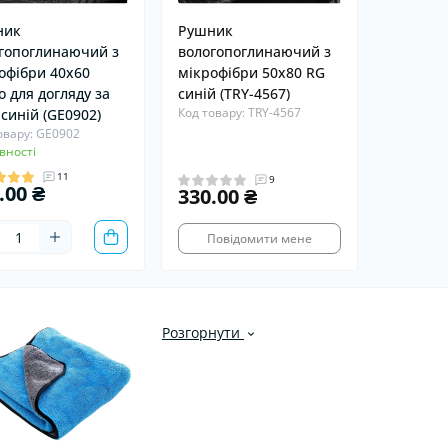
ник
Рушник
гопоглинаючий з
вологопоглинаючий з
офібри 40x60
мікрофібри 50x80 RG
o для догляду за
синій (TRY-4567)
Код товару: TRY-4567
 синій (GE0902)
овару: GE0902
вності
11
9
.00 ₴
330.00 ₴
Повідомити мене
Розгорнути