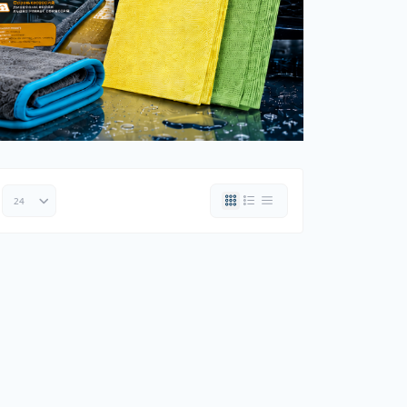
ки шин
рядні пристрої
 дроти