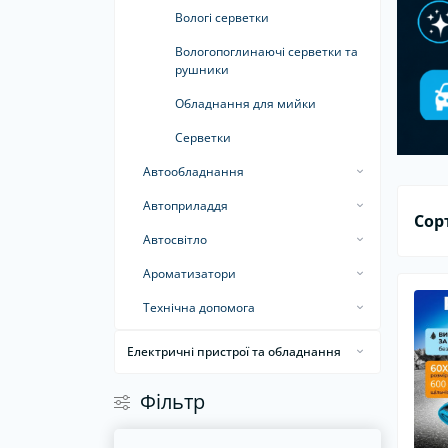
Набори інструментів
Вологі серветки
Св
Вологопоглинаючі серветки та
рушники
Обладнання для мийки
Серветки
Автообладнання
Автокомпресори
Автоприладдя
Сор
Автопилососи
Автошторки
Автосвітло
Дзеркала автомобільні
Світлодіодні автолампи
Ароматизатори
Насоси
Ароматизатори в машину
Технічна допомога
Рамки під номер
Ароматизатори для дому та офісу
Герметики шин
Електричні пристрої та обладнання
Сигнали
Пуско-зарядні пристрої
Інвертори
Фiльтр
Склоочисники
Стартові дроти
Автохолодильники
Тонувальна плівка