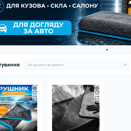
ітлодіодні автолампи
Ароматизатори в машину
Гермети
Ароматизатори для дому та
Пуско-за
офісу
Стартові
тування: