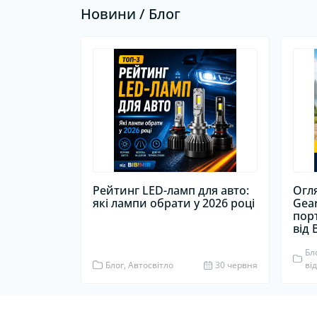
Новини / Блог
Рейтинг LED-ламп для авто:
Огл
які лампи обрати у 2026 році
Gea
пор
від 
Бл
Блог, Автосвітло
30 червня
ві