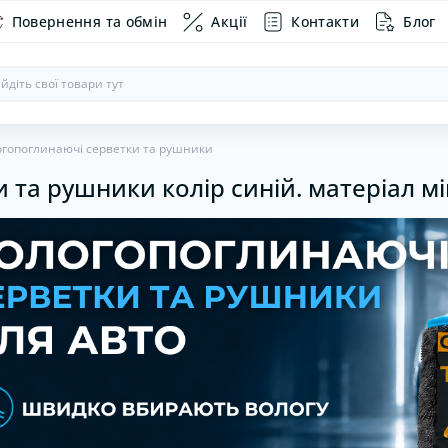
Повернення та обмін
Акції
Контакти
Блог
гопоглинаючі серветки та рушники
 та рушники колір синій. матеріал м
агностичне обладнання
кидки на сидіння
Хомути пластикові
Інвентар
Викрутки
Автоком
ганайзери в авто
Хомути черв'ячні
Набори і
Автопил
Дзеркала
Насоси
Рамки пі
Сигнали
Склоочи
Тонуваль
Хомути д