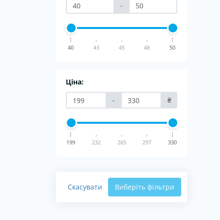
-
40
43
45
48
50
Ціна:
-
₴
199
232
265
297
330
Скасувати
Виберіть фільтри