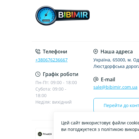
Телефони
Наша адреса
+380676236667
Україна, 65000, м. Од
Люстдорфська дорога
Графік роботи
E-mail
Пн-Пт: 09:00 - 18:00
sale@bibimir.com.ua
Субота: 09:00 -
18:00
Неділя: вихідний
Перейти до конт
Цей сайт використовує файли cooki
ви погоджуєтеся з політикою викор