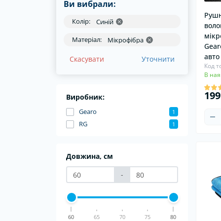
Ви вибрали:
Хомути для пильовиків
Руш
Колір:
Синій
воло
мікр
Матеріал:
Мікрофібра
Gear
авто
Скасувати
Уточнити
Код т
В ная
199
Виробник:
Gearo
1
RG
1
Довжина, см
-
60
65
70
75
80