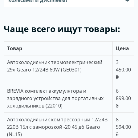
колесами и дисплеем?
❯
Чаще всего ищут товары:
Товар
Цена
Автохолодильник термоэлектрический
3
29л Gearo 12/24В 60W (GE0301)
450.00
₴
BREVIA комплект аккумулятора и
6
зарядного устройства для портативных
899.00
холодильников (22010)
₴
Автохолодильник компрессорный 12/24В
8
220В 15л с заморозкой -20 45 дб Gearo
594.00
(NL15)
₴