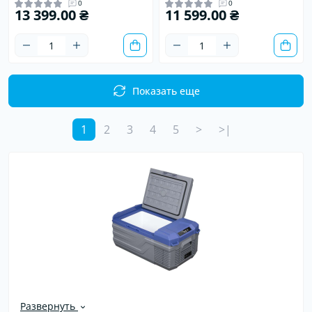
0
0
13 399.00 ₴
11 599.00 ₴
Показать еще
1
2
3
4
5
>
>|
Развернуть