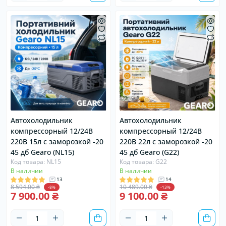
Автохолодильник
Автохолодильник
компрессорный 12/24В
компрессорный 12/24В
220В 15л с заморозкой -20
220В 22л с заморозкой -20
45 дб Gearo (NL15)
45 дб Gearo (G22)
Код товара: NL15
Код товара: G22
В наличии
В наличии
13
14
8 594.00 ₴
10 489.00 ₴
-8%
-13%
7 900.00 ₴
9 100.00 ₴