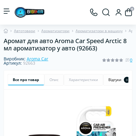
0
Автотовари
Ароматизатори
Ароматизатори в машину
Аро
Аромат для авто Aroma Car Speed Arctic 8
мл ароматизатор у авто (92663)
Виробник:
Aroma Car
0
Артикул:
92663
Все про товар
Опис
Характеристики
Відгуки
0