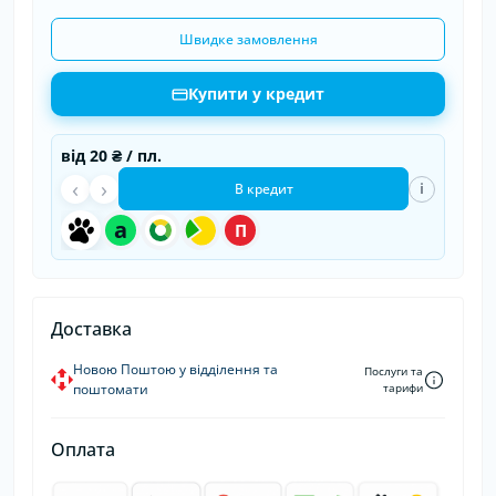
Швидке замовлення
Купити у кредит
від
20 ₴
/ пл.
‹
›
i
В кредит
a
П
Доставка
Новою Поштою у відділення та
Послуги та
поштомати
тарифи
Оплата