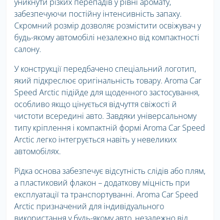
уникнути різких перепадів у рівні аромату,
забезпечуючи постійну інтенсивність запаху.
Скромний розмір дозволяє розмістити освіжувач у
будь-якому автомобілі незалежно від компактності
салону.
У конструкції передбачено спеціальний логотип,
який підкреслює оригінальність товару. Aroma Car
Speed Arctic підійде для щоденного застосування,
особливо якщо цінується відчуття свіжості й
чистоти всередині авто. Завдяки універсальному
типу кріплення і компактній формі Aroma Car Speed
Arctic легко інтегрується навіть у невеликих
автомобілях.
Рідка основа забезпечує відсутність слідів або плям,
а пластиковий флакон – додаткову міцність при
експлуатації та транспортуванні. Aroma Car Speed
Arctic призначений для індивідуального
використання у будь-якому авто, незалежно від