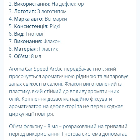
Використання:
На дефлектор
Логотип:
З логотипом
Марка авто:
Всі марки
Консистенція:
Рідкі
Вид:
Ґнотові
Виконання:
Флакон
Матеріал:
Пластик
Об'єм:
8 мл
Aroma Car Speed Arctic передбачає гнот, який
просочується ароматичною рідиною та випаровує
запах свіжості в салоні. Флакон виготовлений із
пластику, який стійкий до впливу ароматичних
олій. Кріплення дозволяє надійно фіксувати
ароматизатор на дефлекторі та не перешкоджає
циркуляції повітря.
Об’єм флакону – 8 мл – розрахований на тривалий
період використання. Гнотова система допомагає