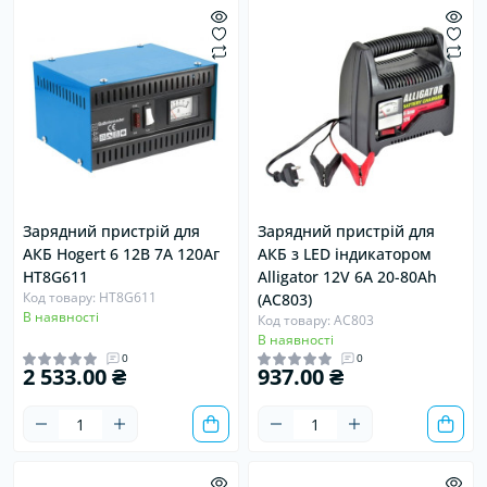
Хіт
Хіт
Продано
Зарядний пристрій для
Зарядний пристрій для
АКБ Hogert 6 12В 7А 120Аг
АКБ з LED індикатором
HT8G611
Alligator 12V 6A 20-80Ah
Код товару: HT8G611
(AC803)
В наявності
Код товару: AC803
В наявності
0
0
2 533.00 ₴
937.00 ₴
Хіт
Продано
Хіт
Продано