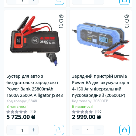
Хіт
Продано
Хіт
Продано
Бустер для авто з
Зарядний пристрій Brevia
бездротовою зарядкою і
Power 6А для акумуляторів
Power Bank 25800mAh
4-150 Аг універсальний
1500A 2500A Alligator JS848
пускозарядний (20600EP)
Код товару: JS848
Код товару: 20600EP
В наявності
В наявності
0
0
5 725.00 ₴
2 999.00 ₴