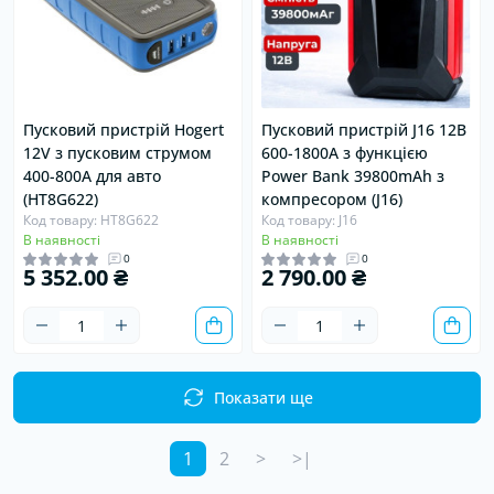
Пусковий пристрій Hogert
Пусковий пристрій J16 12В
12V з пусковим струмом
600-1800A з функцією
400-800А для авто
Power Bank 39800mAh з
(HT8G622)
компресором (J16)
Код товару: HT8G622
Код товару: J16
В наявності
В наявності
0
0
5 352.00 ₴
2 790.00 ₴
Показати ще
1
2
>
>|