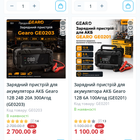
Хіт
Продано
Хіт
Продано
Зарядний пристрій для
Зарядний пристрій для
акумулятора АКБ Gearo
акумулятора АКБ Gearo
12В 24В 20А 300Агод
12В 6А 100Агод (GE0201)
Код товару: GE0201
(GE0203)
В наявності
Код товару: GE0203
В наявності
14
13
2 700.00 ₴
1 100.00 ₴
-0%
-0%
2 700.00 ₴
1 100.00 ₴