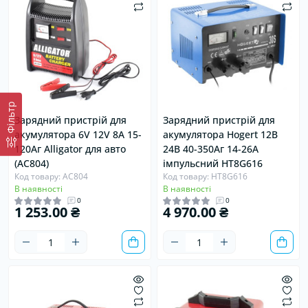
Фiльтр
Зарядний пристрій для
Зарядний пристрій для
акумулятора 6V 12V 8А 15-
акумулятора Hogert 12В
120Аг Alligator для авто
24В 40-350Аг 14-26А
(AC804)
імпульсний HT8G616
Код товару: AC804
Код товару: HT8G616
В наявності
В наявності
0
0
1 253.00 ₴
4 970.00 ₴
Хіт
Продано
Хіт
Продано