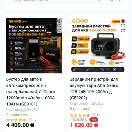
Хіт
Продано
Бустер для авто з
Зарядний пристрій для
автокомпресором і
акумулятора АКБ Gearo
повербанком 4в1 Gearo
12В 24В 10А 200Агод
12000mAh 40л/хв 1000А
(GE0202)
Код товару: GE0202
10Атм (GE0101)
В наявності
Код товару: GE0101
В наявності
12
1 826.00 ₴
10
-0%
4 400.00 ₴
1 826.00 ₴