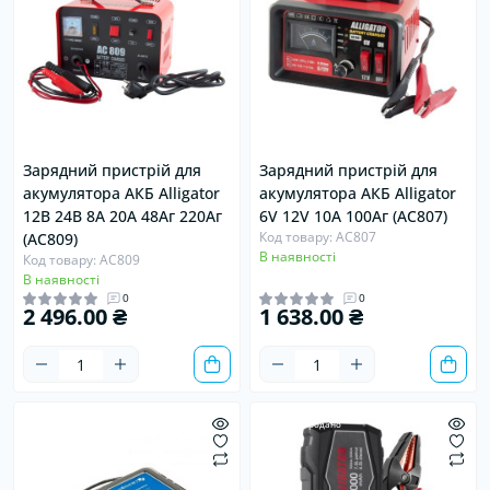
Зарядний пристрій для
Зарядний пристрій для
акумулятора АКБ Alligator
акумулятора АКБ Alligator
12В 24В 8А 20А 48Аг 220Аг
6V 12V 10А 100Аг (AC807)
Код товару: AC807
(AC809)
В наявності
Код товару: AC809
В наявності
0
0
2 496.00 ₴
1 638.00 ₴
Хіт
Хіт
Продано