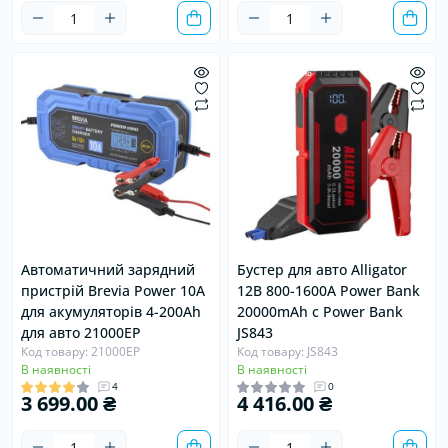
Хіт
Продано
Хіт
Продано
Автоматичний зарядний
Бустер для авто Alligator
пристрій Brevia Power 10А
12В 800-1600A Power Bank
для акумуляторів 4-200Ah
20000mAh с Power Bank
для авто 21000EP
JS843
Код товару: 21000EP
Код товару: JS843
В наявності
В наявності
4
0
3 699.00 ₴
4 416.00 ₴