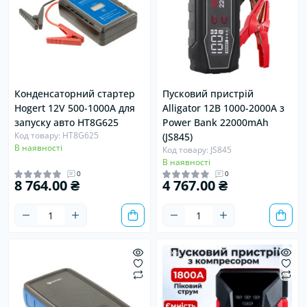
Конденсаторний стартер
Пусковий пристрій
Hogert 12V 500-1000А для
Alligator 12В 1000-2000A з
запуску авто HT8G625
Power Bank 22000mAh
Код товару: HT8G625
(JS845)
В наявності
Код товару: JS845
В наявності
0
0
8 764.00 ₴
4 767.00 ₴
Хіт
Хіт