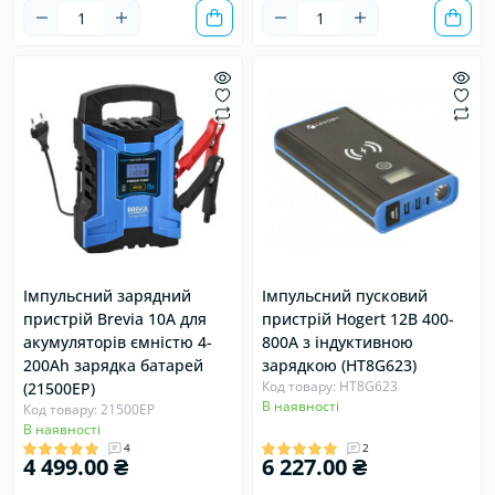
Хіт
Продано
Хіт
Імпульсний зарядний
Імпульсний пусковий
пристрій Brevia 10А для
пристрій Hogert 12В 400-
акумуляторів ємністю 4-
800А з індуктивною
200Ah зарядка батарей
зарядкою (HT8G623)
Код товару: HT8G623
(21500EP)
В наявності
Код товару: 21500EP
В наявності
4
2
4 499.00 ₴
6 227.00 ₴