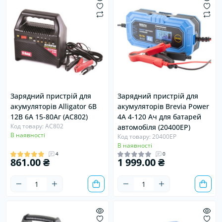
Зарядний пристрій для
Зарядний пристрій для
акумуляторів Alligator 6В
акумуляторів Brevia Power
12В 6А 15-80Аг (AC802)
4А 4-120 Ач для батарей
Код товару: AC802
автомобіля (20400EP)
В наявності
Код товару: 20400EP
В наявності
4
0
861.00 ₴
1 999.00 ₴
Хіт
Продано
Хіт