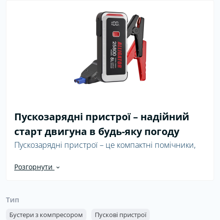
Пускозарядні пристрої – надійний
старт двигуна в будь-яку погоду
Пускозарядні пристрої – це компактні помічники,
які дозволяють запустити двигун навіть тоді, коли
Розгорнути
акумулятор майже повністю розряджений. Такий
пристрій поєднує в собі функцію пускового бустера
та переносного зарядного блоку, тому корисний не
Тип
лише для авто, а й для щоденного користування.
Бустери з компресором
Завдяки вбудованому акумулятору пускозарядний
Пускові пристрої