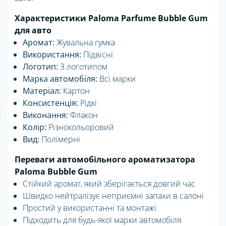
Характеристики Paloma Parfume Bubble Gum
для авто
Аромат:
Жувальна гумка
Використання:
Підвісні
Логотип:
З логотипом
Марка автомобіля:
Всі марки
Матеріал:
Картон
Консистенція:
Рідкі
Виконання:
Флакон
Колір:
Різнокольоровий
Вид:
Полімерні
Переваги автомобільного ароматизатора
Paloma Bubble Gum
Стійкий аромат, який зберігається довгий час
Швидко нейтралізує неприємні запахи в салоні
Простий у використанні та монтажі
Підходить для будь-якої марки автомобіля