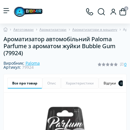
0
Автотовари
Ароматизатори
Ароматизатори в машину
Аро
Ароматизатор автомобільний Paloma
Parfume з ароматом жуйки Bubble Gum
(79924)
Виробник:
Paloma
0
Артикул:
79924
Все про товар
Опис
Характеристики
Відгуки
0