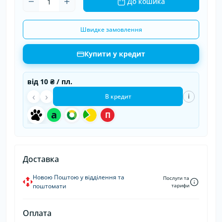
До кошика
Швидке замовлення
Купити у кредит
від
10 ₴
/ пл.
‹
›
i
В кредит
a
П
Доставка
Новою Поштою у відділення та
Послуги та
поштомати
тарифи
Оплата