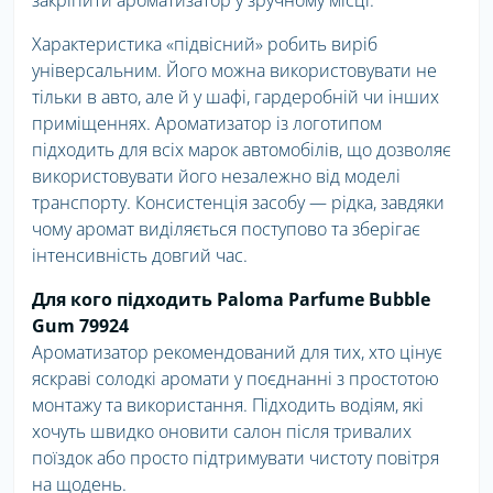
закріпити ароматизатор у зручному місці.
Характеристика «підвісний» робить виріб
універсальним. Його можна використовувати не
тільки в авто, але й у шафі, гардеробній чи інших
приміщеннях. Ароматизатор із логотипом
підходить для всіх марок автомобілів, що дозволяє
використовувати його незалежно від моделі
транспорту. Консистенція засобу — рідка, завдяки
чому аромат виділяється поступово та зберігає
інтенсивність довгий час.
Для кого підходить Paloma Parfume Bubble
Gum 79924
Ароматизатор рекомендований для тих, хто цінує
яскраві солодкі аромати у поєднанні з простотою
монтажу та використання. Підходить водіям, які
хочуть швидко оновити салон після тривалих
поїздок або просто підтримувати чистоту повітря
на щодень.