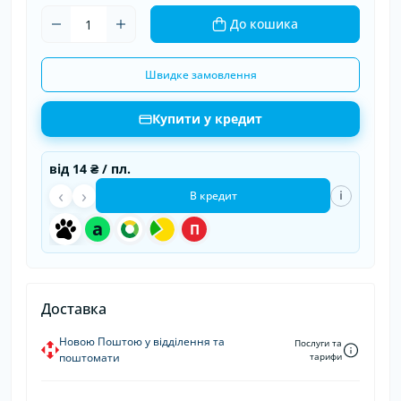
До кошика
Швидке замовлення
Купити у кредит
від
14 ₴
/ пл.
‹
›
i
В кредит
a
П
Доставка
Новою Поштою у відділення та
Послуги та
поштомати
тарифи