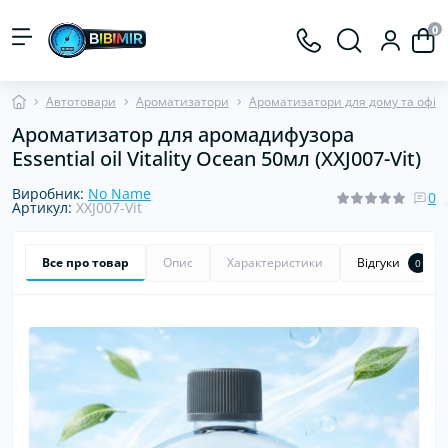
0
Автотовари
Ароматизатори
Ароматизатори для дому та офісу
Ароматизатор для аромадифузора
Essential oil Vitality Ocean 50мл (XXJ007-Vit)
Виробник:
No Name
0
Артикул:
XXJ007-Vit
Все про товар
Опис
Характеристики
Відгуки
0