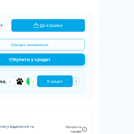
ки шин
рядні пристрої
 дроти
До кошика
Швидке замовлення
Купити у кредит
‹
a
›
П
пл.
i
В кредит
ою у відділення та
Послуги та
тарифи