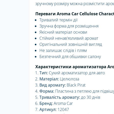
зручному розміру можна розмістити арома
Переваги Aroma Car Cellulose Charact
Тривалий термін дії
Зручна форма для розміщення
Якісний матеріал основи
Стійкий ненав'язливий аромат
Оригінальний зовнішній вигляд
Не залишає слідів і плям
Безпечний для обшивки салону
Характеристики ароматизатора Arom
Тип:
Сухий ароматизатор для авто
Матеріал:
Целюлоза
Вид аромату:
Black Pirat
Форма:
Пластина з петлею для підвіш
Тривалість аромату:
до 30 днів
Бренд:
Aroma Car
Артикул:
12047