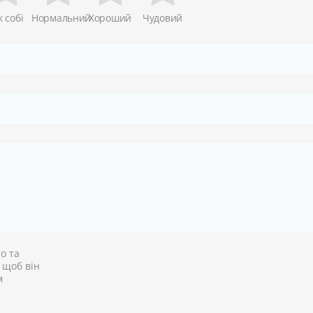
к собі
Нормальний
Хороший
Чудовий
о та
, щоб він
м