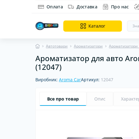
Оплата
Доставка
Про нас
Каталог
Автотовари
Ароматизатори
Ароматизатори
Ароматизатор для авто Arom
Ді
На
(12047)
Ор
Виробник:
Aroma Car
Артикул:
12047
Все про товар
Опис
Характе