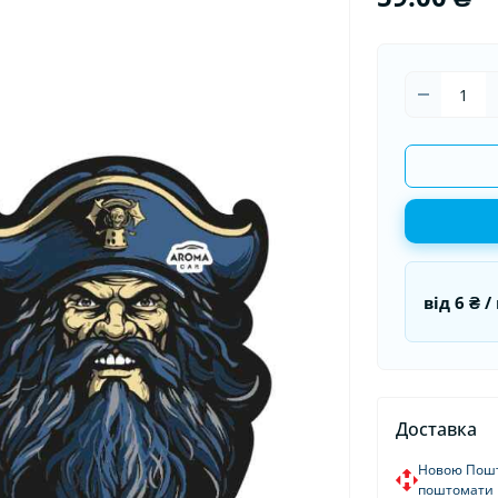
ітлодіодні автолампи
Ароматизатори в машину
Гермети
Ароматизатори для дому та
Пуско-за
офісу
Стартові
від
6 ₴
/ 
Доставка
Новою Пошт
поштомати