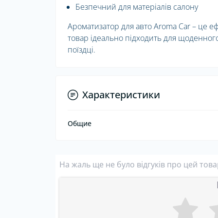
Безпечний для матеріалів салону
Ароматизатор для авто Aroma Car – це е
товар ідеально підходить для щоденного
поїздці.
Характеристики
Общие
На жаль ще не було відгуків про цей тов