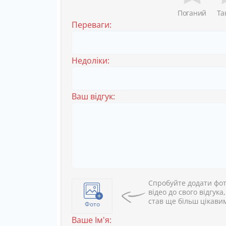
Поганий
Та
Переваги:
Недоліки:
Ваш відгук:
Спробуйте додати фот
відео до свого відгука
став ще більш цікави
Фото
Ваше Ім'я: