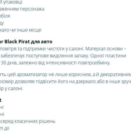
й упаковці
раженням персонажа
обіля
ду
кало чи інше місце
 Black Pirat для авто
овітря та підтримки чистоти у салоні. Матеріал основи –
забезпечує поступове виділення запаху. Однієї пластини
30 днів, залежно від інтенсивності повітрообміну.
бить цей ароматизатор не лише корисним, а й декоративни
озмір дозволяє підвісити його на дзеркало або в інше зру
р у салоні.
t
ні
ні
 серед класичних рішень
і дії