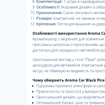
Комплектація:
1 штука в індивідуальні
Особливості:
Яскравий дизайн із зоб
Призначення:
Салон легкового автом
Розміри:
Компактний, не заважає огля
Кріплення:
Петля для вішання на дзер
Особливості використання Aroma Car
Ароматизатор створений для освіження п
пресована целюлоза з просоченням, що 
достатньо для середнього автомобіля до 
Оригінальний вигляд у стилі “Пірат” ро
аксесуаром для автомобіля. Компактний р
місце, не обмежуючи видимість та прості
Чому обирають Aroma Car Black Pira
Підтримка приємної атмосфери в сало
Практичність та простота у використан
Оригінальний дизайн, що виділяється
Оптимальний баланс ціни та тривалост