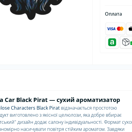
Оплата
 Car Black Pirat — сухий ароматизатор
ose Characters Black Pirat
відзначається простотою
укт виготовлено з якісної целюлози, яка добре вбирає
тський" дизайн додає салону індивідуальності. Формат сухо
вномірно насичувати повітря стійким ароматом. Завдяки