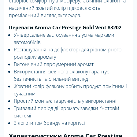
створює комфортну атмосферу. Скляний флакон та
насичений жовтий колір підкреслюють
преміальний вигляд аксесуара.
Переваги Aroma Car Prestige Gold Vent 83202
Універсальне застосування з усіма марками
автомобілів
Розташування на дефлекторі для рівномірного
розподілу аромату
Витончений парфумерний аромат
Використання скляного флакону гарантує
безпечність та стильний вигляд
Жовтий колір флакону робить продукт помітним і
сучасним
Простий монтаж та зручність у використанні
Тривалий період дії аромату завдяки ґнотовій
системі
З логотипом бренду на корпусі
Характеристики Aroma Car Prestige