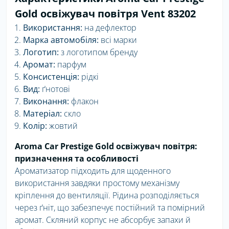
Gold освіжувач повітря Vent 83202
Використання:
на дефлектор
Марка автомобіля:
всі марки
Логотип:
з логотипом бренду
Аромат:
парфум
Консистенція:
рідкі
Вид:
ґнотові
Виконання:
флакон
Матеріал:
скло
Колір:
жовтий
Aroma Car Prestige Gold освіжувач повітря:
призначення та особливості
Ароматизатор підходить для щоденного
використання завдяки простому механізму
кріплення до вентиляції. Рідина розподіляється
через ґніт, що забезпечує постійний та помірний
аромат. Скляний корпус не абсорбує запахи й