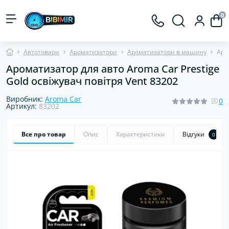
0
Автотовари
Ароматизатори
Ароматизатори в машину
Аро
Ароматизатор для авто Aroma Car Prestige
Gold освіжувач повітря Vent 83202
Виробник:
Aroma Car
0
Артикул:
83202
Все про товар
Опис
Характеристики
Відгуки
0