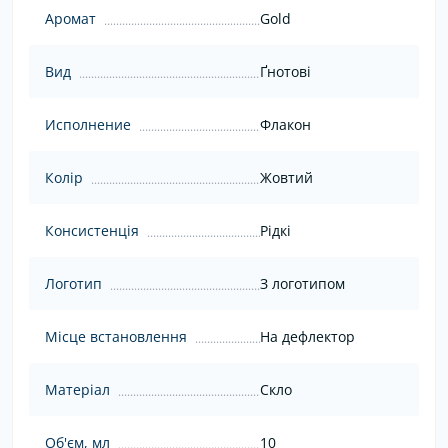
Аромат
Gold
Вид
Ґнотові
Исполнение
Флакон
Колір
Жовтий
Консистенція
Рідкі
Логотип
З логотипом
Місце встановлення
На дефлектор
Матеріал
Скло
Об'єм, мл
10