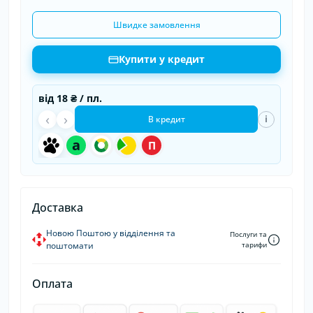
Швидке замовлення
Купити у кредит
від
18 ₴
/ пл.
‹
›
i
В кредит
a
П
Доставка
Новою Поштою у відділення та
Послуги та
поштомати
тарифи
Оплата