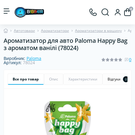
0
Автотовари
Ароматизатори
Ароматизатори в машину
Аро
Ароматизатор для авто Paloma Happy Bag
з ароматом ванілі (78024)
Виробник:
Paloma
0
Артикул:
78024
Все про товар
Опис
Характеристики
Відгуки
0