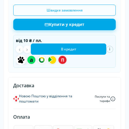
Швидке замовлення
Купити у кредит
від
10 ₴
/ пл.
‹
›
i
В кредит
a
П
Доставка
Новою Поштою у відділення та
Послуги та
поштомати
тарифи
Оплата