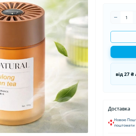
ітлодіодні автолампи
Ароматизатори в машину
Гермети
Ароматизатори для дому та
Пуско-за
офісу
Стартові
від
27 ₴
Доставка
Новою Пошт
поштомати