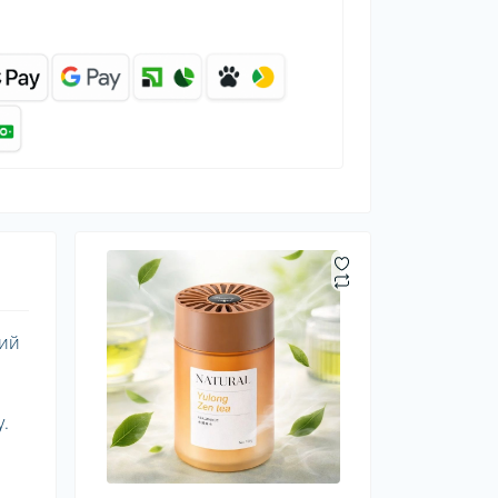
ний
.