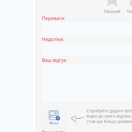
Поганий
Та
Переваги:
Недоліки:
Ваш відгук:
Спробуйте додати фот
відео до свого відгука
став ще більш цікави
Фото