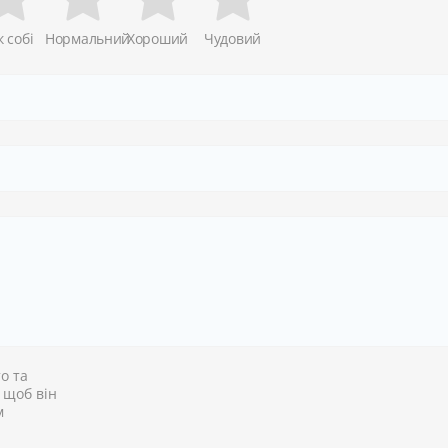
к собі
Нормальний
Хороший
Чудовий
о та
, щоб він
м