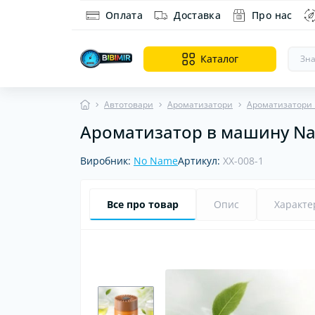
Оплата
Доставка
Про нас
Каталог
Автотовари
Ароматизатори
Ароматизатори
Ароматизатор в машину Natu
Ді
На
Виробник:
No Name
Артикул:
XX-008-1
Ор
Все про товар
Опис
Характе