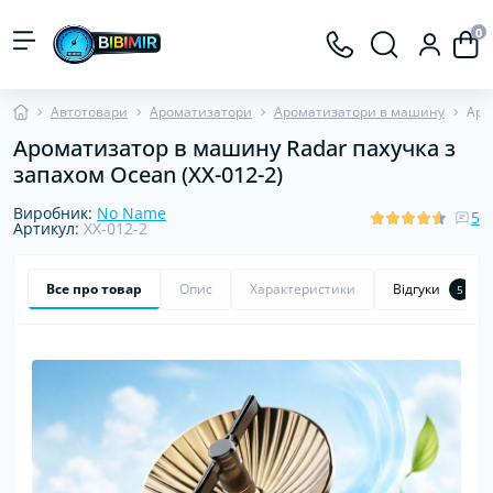
0
Автотовари
Ароматизатори
Ароматизатори в машину
Аро
Ароматизатор в машину Radar пахучка з
запахом Ocean (XX-012-2)
Виробник:
No Name
5
Артикул:
XX-012-2
Все про товар
Опис
Характеристики
Відгуки
5