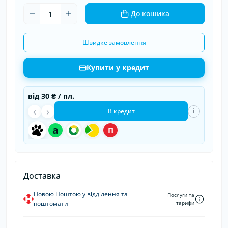
До кошика
Швидке замовлення
Купити у кредит
від
30 ₴
/ пл.
‹
›
i
В кредит
a
П
Доставка
Новою Поштою у відділення та
Послуги та
поштомати
тарифи