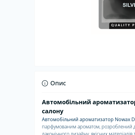
Опис
Автомобільний ароматизатор N
салону
Автомобільний ароматизатор Nowax Delu
парфумованим ароматом, розроблений д
лаконічного дизайну, якісних матеріалів