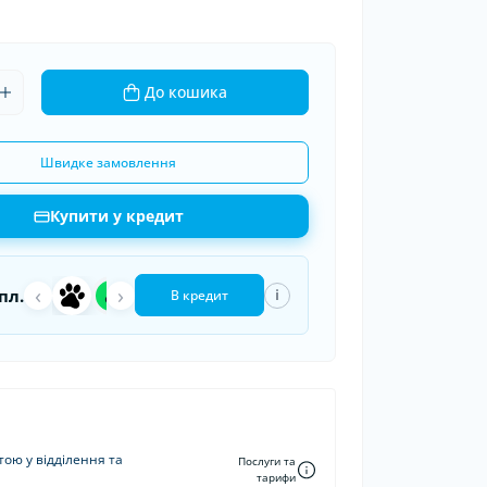
ки шин
рядні пристрої
 дроти
До кошика
Швидке замовлення
Купити у кредит
‹
a
›
П
пл.
i
В кредит
ою у відділення та
Послуги та
тарифи