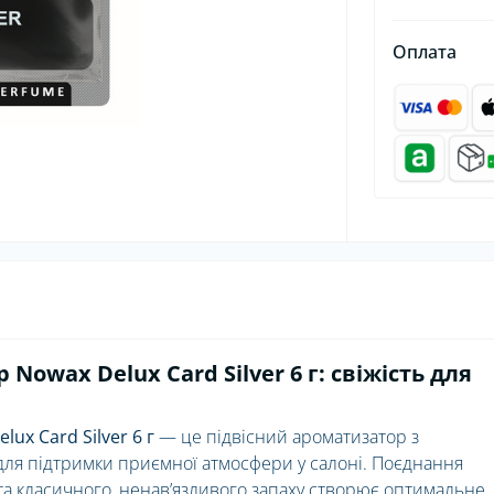
Оплата
owax Delux Card Silver 6 г: свіжість для
x Card Silver 6 г
— це підвісний ароматизатор з
ля підтримки приємної атмосфери у салоні. Поєднання
 та класичного, ненав’язливого запаху створює оптимальне