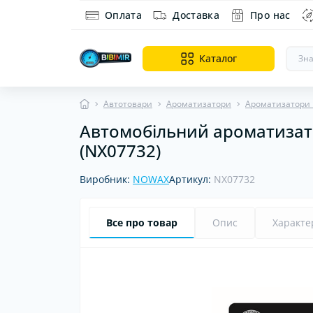
Оплата
Доставка
Про нас
Каталог
Автотовари
Ароматизатори
Ароматизатори
Автомобільний ароматизатор
Ді
На
(NX07732)
Ор
Виробник:
NOWAX
Артикул:
NX07732
Все про товар
Опис
Характе