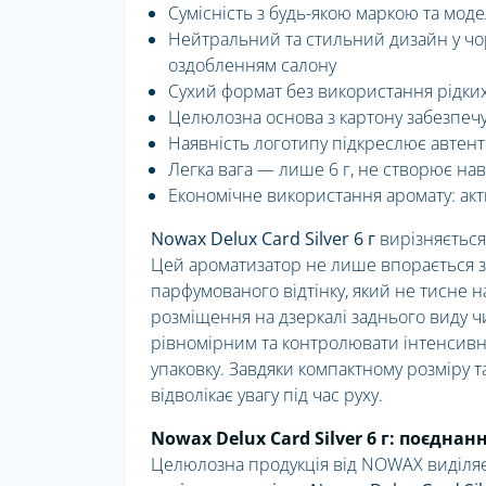
Сумісність з будь-якою маркою та мод
Нейтральний та стильний дизайн у чор
оздобленням салону
Сухий формат без використання рідких
Целюлозна основа з картону забезпеч
Наявність логотипу підкреслює автен
Легка вага — лише 6 г, не створює на
Економічне використання аромату: акт
Nowax Delux Card Silver 6 г
вирізняється
Цей ароматизатор не лише впорається з
парфумованого відтінку, який не тисне н
розміщення на дзеркалі заднього виду ч
рівномірним та контролювати інтенсивн
упаковку. Завдяки компактному розміру т
відволікає увагу під час руху.
Nowax Delux Card Silver 6 г: поєднан
Целюлозна продукція від NOWAX виділяєт