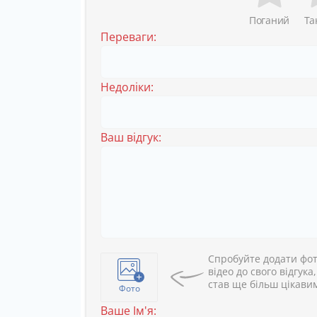
Поганий
Та
Переваги:
Недоліки:
Ваш відгук:
Спробуйте додати фот
відео до свого відгука
став ще більш цікави
Фото
Ваше Ім'я: