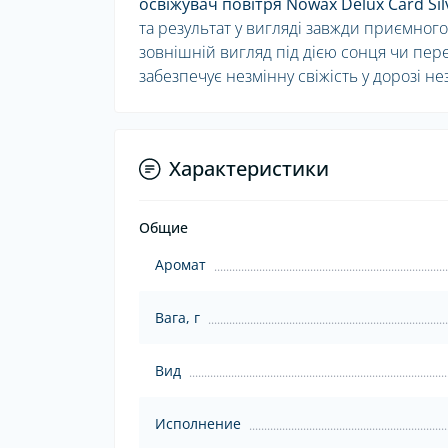
освіжувач повітря Nowax Delux Card Sil
та результат у вигляді завжди приємног
зовнішній вигляд під дією сонця чи пере
забезпечує незмінну свіжість у дорозі н
Характеристики
Общие
Аромат
Вага, г
Вид
Исполнение