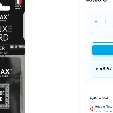
ітлодіодні автолампи
Ароматизатори в машину
Гермети
Ароматизатори для дому та
Пуско-за
офісу
Стартові
від
5 ₴
/ 
Доставка
Новою Пошт
поштомати