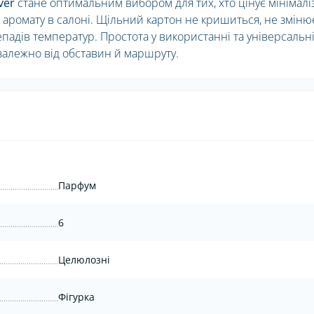
ver
стане оптимальним вибором для тих, хто цінує мінімалі
о аромату в салоні. Щільний картон не кришиться, не зміню
падів температур. Простота у використанні та універсальн
езалежно від обставин й маршруту.
Парфум
6
Целюлозні
Фігурка