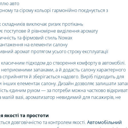
еллю авто
ному та сірому кольорі гармонійно поєднується з
 складників виключає ризик протікань
ує поступове й рівномірне виділення аромату
тичність та фірмовий стиль Nowax
вантаження на елементи салону
ивний аромат протягом усього строку експлуатації
 класичним підходом до створення комфорту в автомобілі.
 неприємними запахами, а й додасть салону характерного
а сприйняття й зберігається надовго. Виріб підходить для
и інших елементах салону. Дизайн дозволяє залишати запа
ість єдиним рухом — за потреби можна частково відкрива
а малій вазі, ароматизатор невидимий для пасажирів, не
ня якості та простоти
ься довговічністю та контролем якості.
Автомобільний