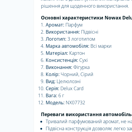
рішення для щоденного використання.
Основні характеристики Nowax Delux 
Аромат:
Парфум
Використання:
Підвісні
Логотип:
З логотипом
Марка автомобіля:
Всі марки
Матеріал:
Картон
Консистенція:
Сухі
Виконання:
Фігурка
Колір:
Чорний, Сірий
Вид:
Целюлозні
Серія:
Delux Card
Вага:
6 г
Модель:
NX07732
Переваги використання автомобільно
Тривалий парфумований аромат, не на
Підвісна конструкція дозволяє легко з