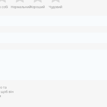
к собі
Нормальний
Хороший
Чудовий
о та
, щоб він
м