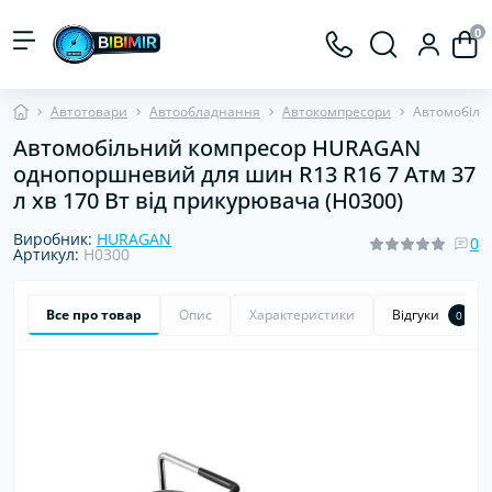
0
Автотовари
Автообладнання
Автокомпресори
Автомобіль
Автомобільний компресор HURAGAN
однопоршневий для шин R13 R16 7 Атм 37
л хв 170 Вт від прикурювача (H0300)
Виробник:
HURAGAN
0
Артикул:
H0300
Все про товар
Опис
Характеристики
Відгуки
0
Хіт