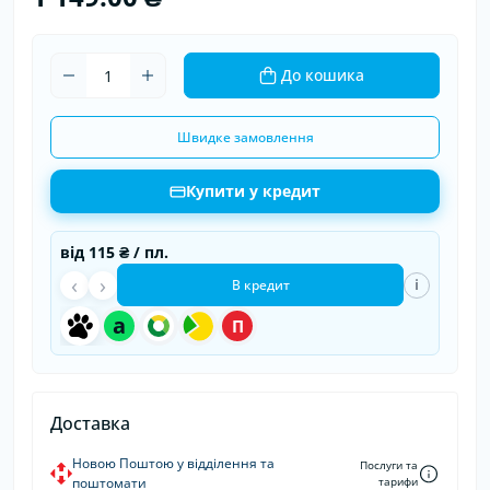
До кошика
Швидке замовлення
Купити у кредит
від
115 ₴
/ пл.
‹
›
i
В кредит
a
П
Доставка
Новою Поштою у відділення та
Послуги та
поштомати
тарифи