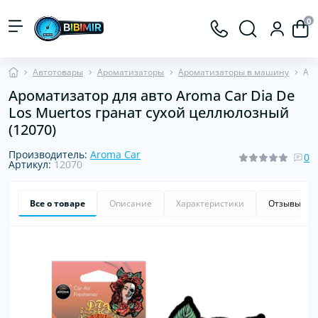
0
Автотовары
Ароматизаторы
Ароматизаторы в машину
Аро
Ароматизатор для авто Aroma Car Dia De
Los Muertos гранат сухой целлюлозный
(12070)
Производитель:
Aroma Car
0
Артикул:
12070
Все о товаре
Описание
Характеристики
Отзывы
0