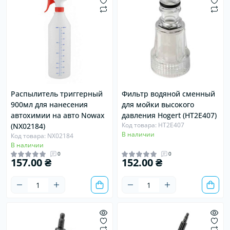
Распылитель триггерный
Фильтр водяной сменный
900мл для нанесения
для мойки высокого
автохимии на авто Nowax
давления Hogert (HT2E407)
Код товара: HT2E407
(NX02184)
В наличии
Код товара: NX02184
В наличии
0
0
157.00 ₴
152.00 ₴