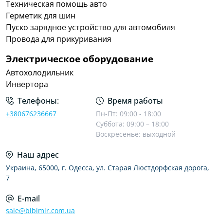
эксплуатационные расходы.
Техническая помощь авто
Герметик для шин
Преимущества сотрудничества с
Пуско зарядное устройство для автомобиля
интернет-магазином BIBIMIR
Провода для прикуривания
Мы стремимся предлагать клиентам не просто
Электрическое оборудование
отдельные товары, а комплексные решения для
эффективной организации процессов очистки
Автохолодильник
транспорта. В каталоге представлены
Инвертора
современные устройства известных
Телефоны:
Время работы
производителей, которые зарекомендовали себя
+380676236667
Пн-Пт: 09:00 - 18:00
надежностью и стабильной работой.
Суббота: 09:00 – 18:00
Воскресенье: выходной
Наши преимущества:
Наш адрес
широкий выбор оборудования и аксессуаров;
Украина, 65000, г. Одесса, ул. Старая Люстдорфская дорога,
профессиональные консультации специалистов;
7
актуальные модели для разных сфер
применения;
E-mail
выгодные условия заказа;
sale@bibimir.com.ua
постоянное обновление ассортимента;