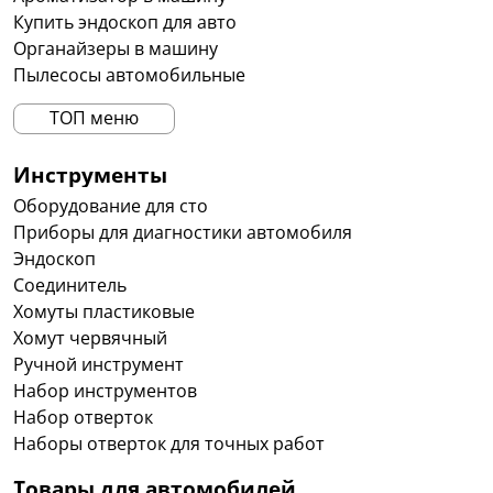
Купить эндоскоп для авто
специализированной техники. При
Органайзеры в машину
необходимости клиенты могут купить
Пылесосы автомобильные
оборудование для мойки автомобилей как
отдельными позициями, так и в составе
ТОП меню
комплексного оснащения.
Инструменты
Как выбрать подходящее
Оборудование для сто
оборудование для конкретных
Приборы для диагностики автомобиля
задач?
Эндоскоп
Выбор техники зависит от интенсивности
Соединитель
использования, площади обслуживания и видов
Хомуты пластиковые
загрязнений, с которыми приходится сталкиваться
Хомут червячный
регулярно. В бытовом применении подойдут
Ручной инструмент
компактные модели с умеренными показателями
Набор инструментов
давления. Если же оборудование используется
Набор отверток
ежедневно, стоит обратить внимание на более
Наборы отверток для точных работ
производительные решения.
Товары для автомобилей