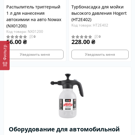
Распылитель триггерный
Турбонасадка для мойки
1 л для нанесения
высокого давления Hogert
автохимии на авто Nowax
(HT2E402)
Код товара: HT2E402
(NX01200)
Код товара: NX01200
0
0
56.00 ₴
228.00 ₴
Фильтр
Уведомить меня
Уведомить меня
Оборудование для автомобильной