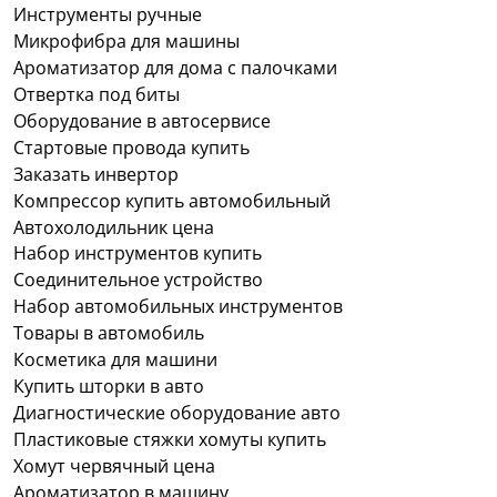
Инструменты ручные
вспомогательные аксессуары.
Микрофибра для машины
Среди наиболее востребованного оборудования
Ароматизатор для дома с палочками
для мойки можно выделить:
Отвертка под биты
Оборудование в автосервисе
мойки высокого давления, удаляющие стойкие
Стартовые провода купить
загрязнения;
Заказать инвертор
помповые распылители, наносящие активную
Компрессор купить автомобильный
пену и автохимию;
Автохолодильник цена
триггерные распылители, предназначенные для
Набор инструментов купить
локальной обработки поверхностей;
Соединительное устройство
сменные водяные фильтры, защищающие
Набор автомобильных инструментов
оборудование;
Товары в автомобиль
вращающиеся щетки, обеспечивающие
Косметика для машини
деликатную очистку;
Купить шторки в авто
турбонасадки, усиливающие моющий эффект.
Диагностические оборудование авто
Пластиковые стяжки хомуты купить
Такой набор позволяет организовать
Хомут червячный цена
полноценный процесс обслуживания легковых
Ароматизатор в машину
автомобилей, коммерческого транспорта и