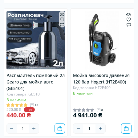
Распылитель помповый 2л
Мойка высокого давления
Gearo для мойки авто
120 бар Hogert (HT2E400)
Код товара: HT2E400
(GE5101)
В наличии
Код товара: GE5101
В наличии
13
520.00 ₴
0
-15%
440.00 ₴
4 941.00 ₴