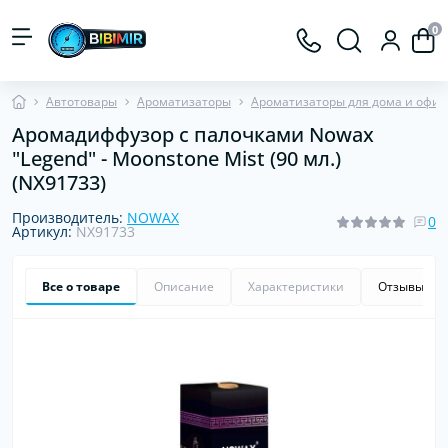
0
Автотовары
Ароматизаторы
Ароматизаторы для дома и офис
Аромадиффузор с палочками Nowax
"Legend" - Moonstone Mist (90 мл.)
(NX91733)
Производитель:
NOWAX
0
Артикул:
NX91733
Все о товаре
Описание
Характеристики
Отзывы
0
Хит