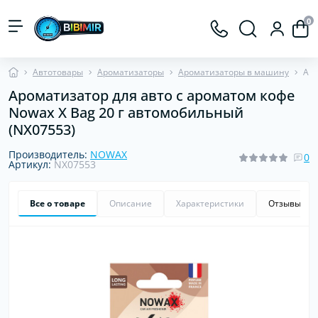
0
Автотовары
Ароматизаторы
Ароматизаторы в машину
Аро
Ароматизатор для авто с ароматом кофе
Nowax X Bag 20 г автомобильный
(NX07553)
Производитель:
NOWAX
0
Артикул:
NX07553
Все о товаре
Описание
Характеристики
Отзывы
0