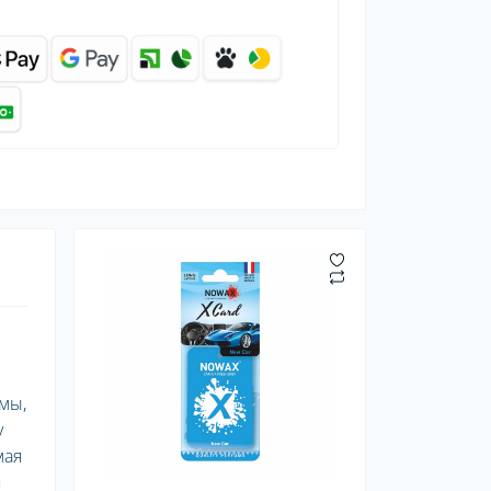
мы,
у
мая
я