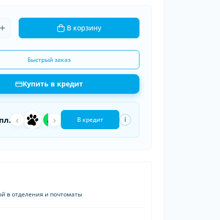
ки шин
В корзину
рядные устройства
 провода
Быстрый заказ
Купить в кредит
‹
a
›
П
пл.
i
В кредит
ой в отделения и почтоматы