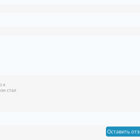
о к
 он стал
Оставить от