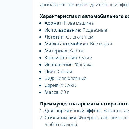
аромата обеспечивает длительный эффе
Характеристики автомобильного ос
Аромат:
Нова машина
Использование:
Подвесные
Логотип:
С логотипом
Марка автомобиля:
Все марки
Материал:
Картон
Консистенция:
Сухие
Исполнение:
Фигурка
Цвет:
Синий
Вид:
Целлюлозные
Серия:
X CARD
Масса:
20 г
Преимущества ароматизатора авто
Долговременный эффект.
Запах оста
Стильный вид.
Фигурка с лаконичным 
любого салона.