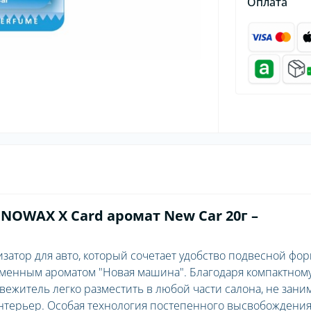
Оплата
OWAX X Card аромат New Car 20г –
изатор для авто, который сочетает удобство подвесной фор
менным ароматом "Новая машина". Благодаря компактном
свежитель легко разместить в любой части салона, не зани
нтерьер. Особая технология постепенного высвобождени