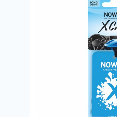
Ар
Ар
оф