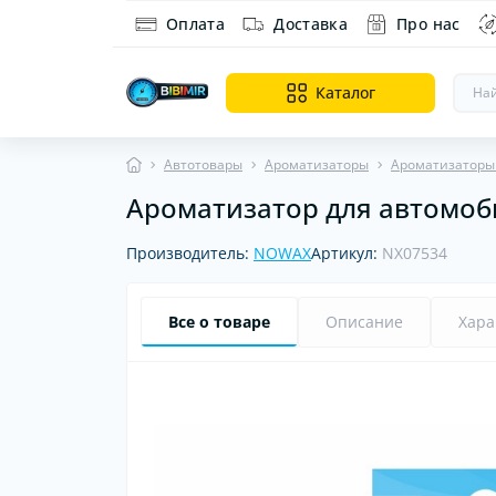
Оплата
Доставка
Про нас
Каталог
Автотовары
Ароматизаторы
Ароматизаторы
Ароматизатор для автомоби
Ин
Ди
Производитель:
NOWAX
Артикул:
NX07534
об
Все о товаре
Описание
Хара