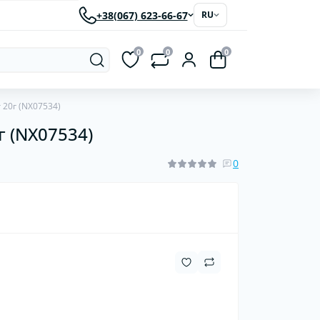
+38(067) 623-66-67
RU
0
0
0
20г (NX07534)
 (NX07534)
рки
Светодиодные автолампы
ластиковые
0
червячные