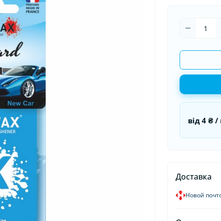
оматизаторы в машину
Накидки на сидения
Гермети
оматизаторы для дома и
Органайзеры в авто
Пуско-за
иса
Пусковые
від
4 ₴
/ 
Доставка
Новой почт