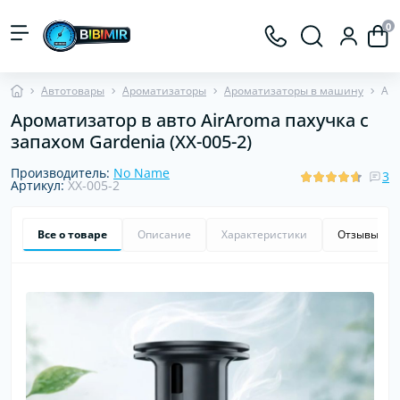
0
Автотовары
Ароматизаторы
Ароматизаторы в машину
Аро
Ароматизатор в авто AirAroma пахучка с
запахом Gardenia (XX-005-2)
Производитель:
No Name
3
Артикул:
XX-005-2
Все о товаре
Описание
Характеристики
Отзывы
3