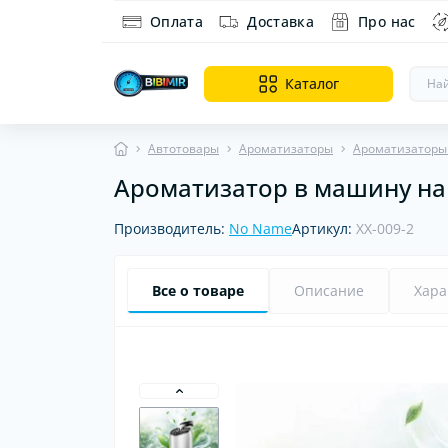
Оплата
Доставка
Про нас
Каталог
Автотовары
Ароматизаторы
Ароматизаторы
Ароматизатор в машину на п
Ин
Ди
Производитель:
No Name
Артикул:
XX-009-2
об
Все о товаре
Описание
Хара