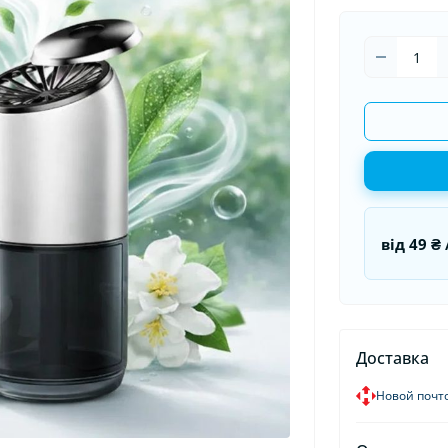
оматизаторы в машину
Накидки на сидения
Гермети
оматизаторы для дома и
Органайзеры в авто
Пуско-за
иса
Пусковые
від
49 ₴
Доставка
Новой почт