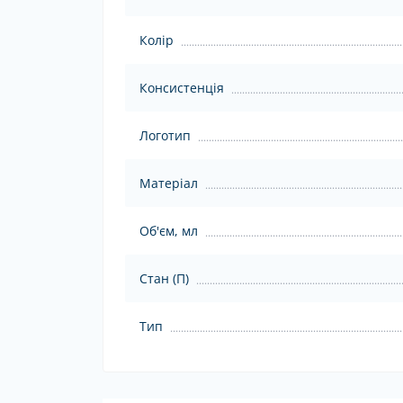
Колір
Консистенція
Логотип
Матеріал
Об'єм, мл
Стан (П)
Тип