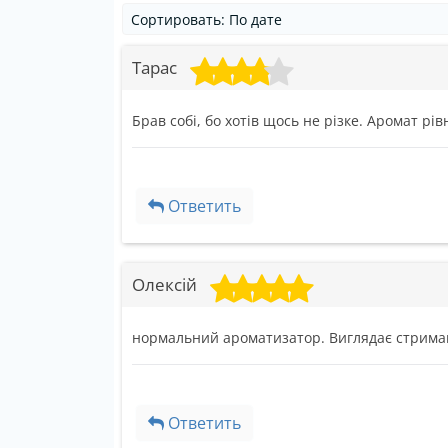
Тарас
Брав собі, бо хотів щось не різке. Аромат рі
Ответить
Олексій
нормальний ароматизатор. Виглядає стримано
Ответить