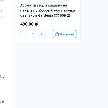
Ароматизатор в машину на
о
панель приборов Flavor пахучка
с запахом Gardenia (XX-009-2)
рез
490.00 ₴
В корзину
ему
р в