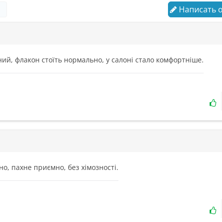
Написать 
вний, флакон стоїть нормально, у салоні стало комфортніше.
, пахне приємно, без хімозності.