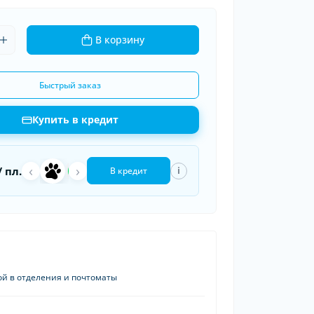
ки шин
В корзину
рядные устройства
 провода
Быстрый заказ
Купить в кредит
‹
a
›
П
/ пл.
i
В кредит
ой в отделения и почтоматы