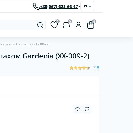
+38(067) 623-66-67
RU
0
0
0
запахом Gardenia (XX-009-2)
ахом Gardenia (XX-009-2)
рки
Светодиодные автолампы
ластиковые
8
червячные