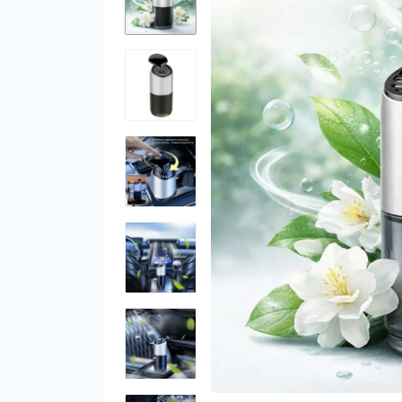
Ар
Ар
оф