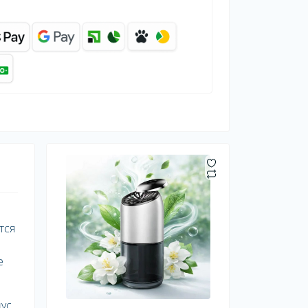
тся
е
пус