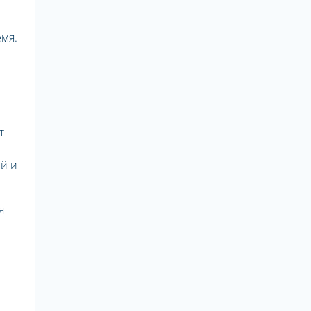
мя.
т
ей и
я