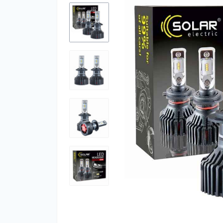
Ар
Ар
оф