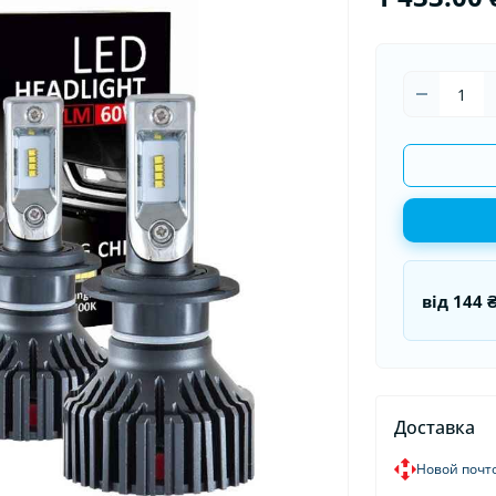
оматизаторы в машину
Накидки на сидения
Гермети
оматизаторы для дома и
Органайзеры в авто
Пуско-за
иса
Пусковые
від
144 
Доставка
Новой почт