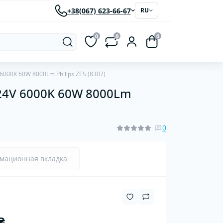
+38(067) 623-66-67
RU
0
0
0
00K 60W 8000Lm Philips ZES (8307)
24V 6000K 60W 8000Lm
рки
Светодиодные автолампы
ластиковые
червячные
0
мационная вкладка
₴