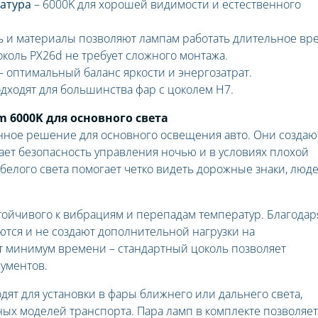
атура
– 6000K для хорошей видимости и естественного
 и материалы позволяют лампам работать длительное вре
коль PX26d не требует сложного монтажа.
– оптимальный баланс яркости и энергозатрат.
дходят для большинства фар с цоколем H7.
m 6000K для основного света
нное решение для основного освещения авто. Они создаю
ет безопасность управления ночью и в условиях плохой
белого света помогает четко видеть дорожные знаки, люд
тойчивого к вибрациям и перепадам температур. Благодар
аются и не создают дополнительной нагрузки на
ет минимум времени – стандартный цоколь позволяет
ументов.
ят для установки в фары ближнего или дальнего света,
х моделей транспорта. Пара ламп в комплекте позволяет