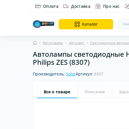
Оплата
Доставка
Про нас
Каталог
Автотовары
Автосвет
Светодиодные автол
Автолампы светодиодные H
Ин
Philips ZES (8307)
Ди
об
Производитель:
Solar
Артикул:
8307
Все о товаре
Описание
Хара
Хит