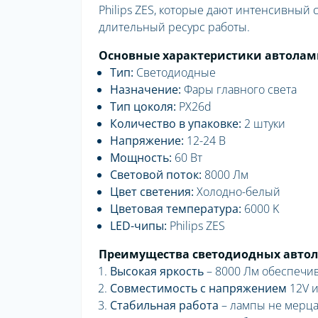
Philips ZES, которые дают интенсивный
длительный ресурс работы.
Основные характеристики автоламп
Тип:
Светодиодные
Назначение:
Фары главного света
Тип цоколя:
PX26d
Количество в упаковке:
2 штуки
Напряжение:
12-24 В
Мощность:
60 Вт
Световой поток:
8000 Лм
Цвет светения:
Холодно-белый
Цветовая температура:
6000 K
LED-чипы:
Philips ZES
Преимущества светодиодных автола
Высокая яркость
– 8000 Лм обеспечи
Совместимость с напряжением
12V и
Стабильная работа
– лампы не мерцаю