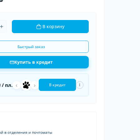
ки шин
рядные устройства
 провода
В корзину
Быстрый заказ
Купить в кредит
‹
›
a
П
₴
/ пл.
i
В кредит
ой в отделения и почтоматы