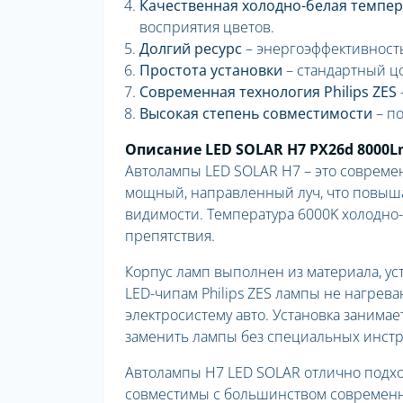
Качественная холодно-белая темпер
восприятия цветов.
Долгий ресурс
– энергоэффективность
Простота установки
– стандартный цо
Современная технология Philips ZES
Высокая степень совместимости
– по
Описание LED SOLAR H7 PX26d 8000L
Автолампы LED SOLAR H7 – это совреме
мощный, направленный луч, что повыша
видимости. Температура 6000K холодно-
препятствия.
Корпус ламп выполнен из материала, ус
LED-чипам Philips ZES лампы не нагрев
электросистему авто. Установка занима
заменить лампы без специальных инстр
Автолампы H7 LED SOLAR отлично подход
совместимы с большинством современны