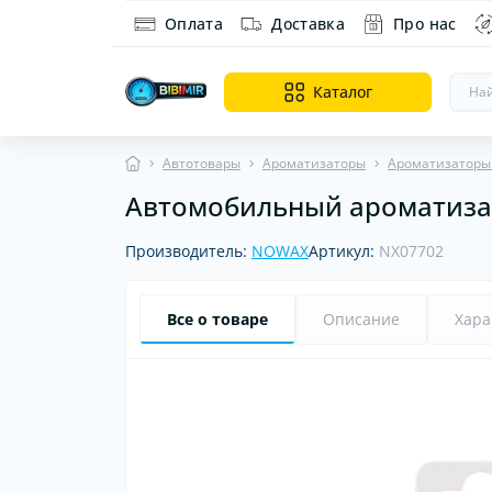
Оплата
Доставка
Про нас
Каталог
Автотовары
Ароматизаторы
Ароматизаторы
Автомобильный ароматизат
Ин
Ди
Производитель:
NOWAX
Артикул:
NX07702
об
Все о товаре
Описание
Хара