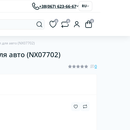
+38(067) 623-66-67
RU
0
0
0
 для авто (NX07702)
я авто (NX07702)
рки
Светодиодные автолампы
ластиковые
0
червячные