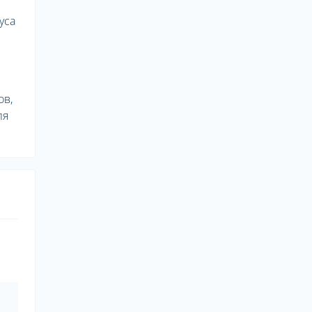
уса
ов,
ля