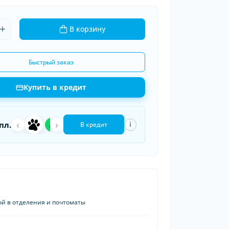
ки шин
рядные устройства
В корзину
 провода
Быстрый заказ
Купить в кредит
‹
a
›
П
пл.
i
В кредит
ой в отделения и почтоматы