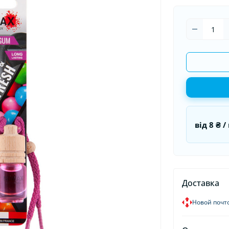
оматизаторы в машину
Накидки на сидения
Гермети
оматизаторы для дома и
Органайзеры в авто
Пуско-за
иса
Пусковые
від
8 ₴
/ 
Доставка
Новой почт