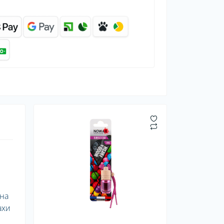
на
ахи