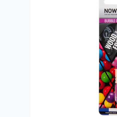
Ар
Ар
оф