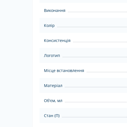
Виконання
Колір
Консистенція
Логотип
Місце встановлення
Матеріал
Об'єм, мл
Стан (П)