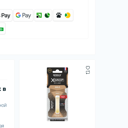
 в
ной
ая