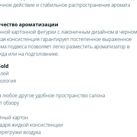
очное действие и стабильное распространение аромата
 качество ароматизации
ной картонной фигурки с лаконичным дизайном в черном
кая консистенция гарантирует постепенное выраженное
а подвеса позволяет легко разместить ароматизатор в
ида или на подголовнике.
old
илей
нология
в любое другое удобное пространство салона
т обзору
тный картон
даря жидкой консистенции
регрузки воздуха