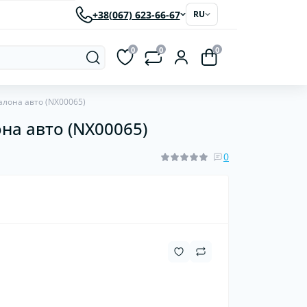
+38(067) 623-66-67
RU
0
0
0
алона авто (NX00065)
на авто (NX00065)
рки
Светодиодные автолампы
ластиковые
0
червячные