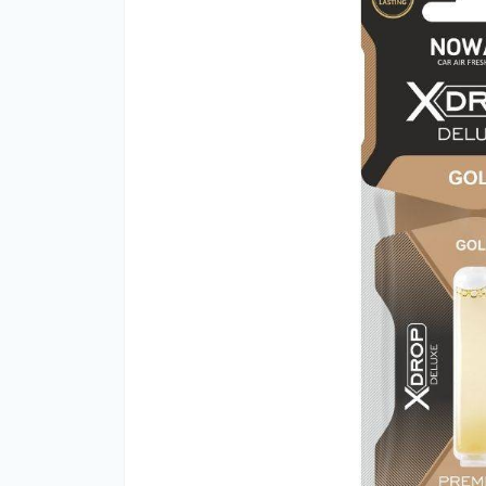
Ар
Ар
оф