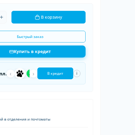
ки шин
В корзину
рядные устройства
 провода
Быстрый заказ
Купить в кредит
‹
a
›
П
пл.
i
В кредит
ой в отделения и почтоматы