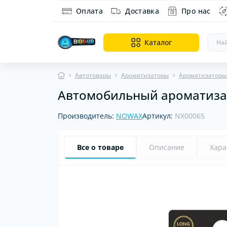
Оплата
Доставка
Про нас
Каталог
Автотовары
Ароматизаторы
Ароматизаторы
Автомобильный ароматизато
Ин
Ди
Производитель:
NOWAX
Артикул:
NX00065
об
Все о товаре
Описание
Хара