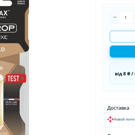
оматизаторы в машину
Накидки на сидения
Гермети
оматизаторы для дома и
Органайзеры в авто
Пуско-за
иса
Пусковые
від
8 ₴
/ 
Доставка
Новой почт