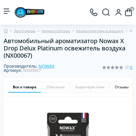
0
Автотовары
Ароматизаторы
Ароматизаторы в машину
Авт
Автомобильный ароматизатор Nowax X
Drop Delux Platinum освежитель воздуха
(NX00067)
Производитель:
NOWAX
0
Артикул:
NX00067
Все о товаре
Описание
Характеристики
Отзывы
0