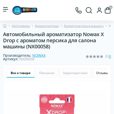
0
Автотовары
Ароматизаторы
Ароматизаторы в машину
Авт
Автомобильный ароматизатор Nowax X
Drop с ароматом персика для салона
машины (NX00058)
Производитель:
NOWAX
0
Артикул:
NX00058
Все о товаре
Описание
Характеристики
Отзывы
0