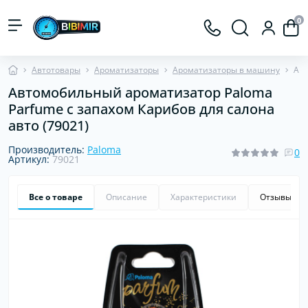
0
Автотовары
Ароматизаторы
Ароматизаторы в машину
Авт
Автомобильный ароматизатор Paloma
Parfume с запахом Карибов для салона
авто (79021)
Производитель:
Paloma
0
Артикул:
79021
Все о товаре
Описание
Характеристики
Отзывы
0