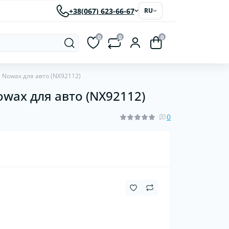
+38(067) 623-66-67
RU
0
0
0
 Nowax для авто (NX92112)
wax для авто (NX92112)
рки
Светодиодные автолампы
ластиковые
0
червячные