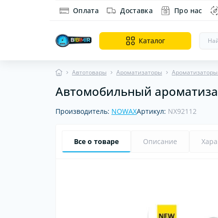
Оплата
Доставка
Про нас
Каталог
Автотовары
Ароматизаторы
Ароматизаторы
Автомобильный ароматизато
Ин
Ди
Производитель:
NOWAX
Артикул:
NX92112
об
Все о товаре
Описание
Хара