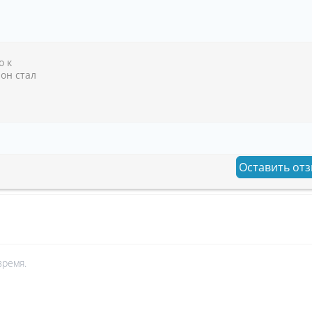
о к
 он стал
Оставить от
время.