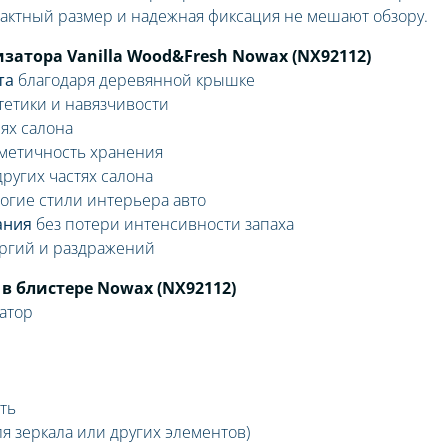
пактный размер и надежная фиксация не мешают обзору.
атора Vanilla Wood&Fresh Nowax (NX92112)
та
благодаря деревянной крышке
тетики и навязчивости
ях салона
метичность хранения
других частях салона
огие стили интерьера авто
ания
без потери интенсивности запаха
ргий и раздражений
в блистере Nowax (NX92112)
атор
ть
ля зеркала или других элементов)