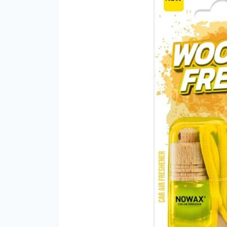
Ар
Ар
оф