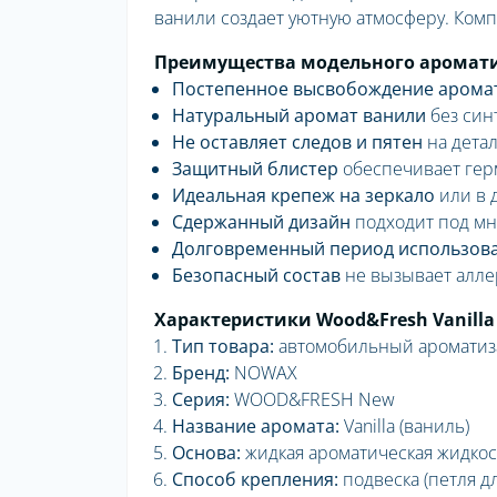
ванили создает уютную атмосферу. Ком
Преимущества модельного ароматиз
Постепенное высвобождение арома
Натуральный аромат ванили
без син
Не оставляет следов и пятен
на детал
Защитный блистер
обеспечивает гер
Идеальная крепеж на зеркало
или в 
Сдержанный дизайн
подходит под мн
Долговременный период использов
Безопасный состав
не вызывает алле
Характеристики Wood&Fresh Vanilla 
Тип товара:
автомобильный ароматиз
Бренд:
NOWAX
Серия:
WOOD&FRESH New
Название аромата:
Vanilla (ваниль)
Основа:
жидкая ароматическая жидкос
Способ крепления:
подвеска (петля д