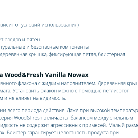
ависит от условий использования)
т следов и пятен
атуральные и безопасные компоненты
 деревянная крышка, фиксирующая петля, блистерная
а Wood&Fresh Vanilla Nowax
клянного флакона с жидким наполнителем. Деревянная кры
мата. Установить флакон можно с помощью петли: этот
 и не влияет на видимость.
ии всего периода действия. Даже при высокой температу
 Серия Wood&Fresh отличается балансом между стильным
жидкость не содержит агрессивных примесей. Малый разм
ах. Блистер гарантирует целостность продукта при