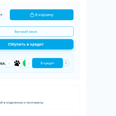
ки шин
В корзину
рядные устройства
 провода
Быстрый заказ
Купить в кредит
‹
a
›
П
пл.
i
В кредит
ой в отделения и почтоматы