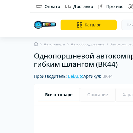
Оплата
Доставка
Про нас
Каталог
Автотовары
Автооборудование
Автокомпре
Однопоршневой автокомпрес
Ин
гибким шлангом (BK44)
Ди
об
Производитель:
BelAuto
Артикул:
BK44
Все о товаре
Описание
Хара
Хит