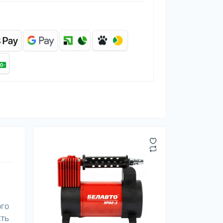
ого
сть