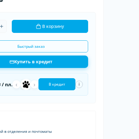
ки шин
рядные устройства
 провода
В корзину
Быстрый заказ
Купить в кредит
‹
›
a
П
₴
/ пл.
i
В кредит
ой в отделения и почтоматы