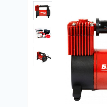
Ар
Ар
оф