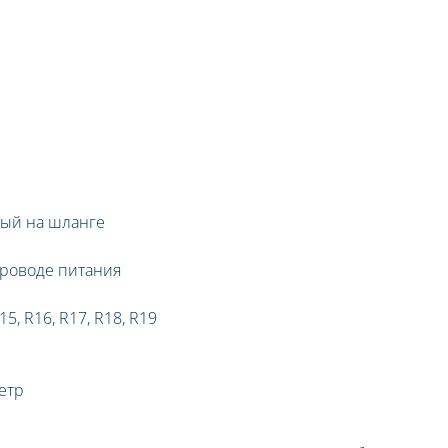
ый на шланге
роводе питания
15, R16, R17, R18, R19
етр