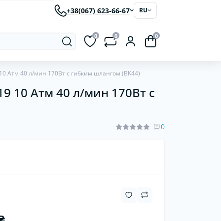
+38(067) 623-66-67
RU
0
0
0
0 Атм 40 л/мин 170Вт с гибким шлангом (BK44)
 10 Атм 40 л/мин 170Вт с
рки
Светодиодные автолампы
ластиковые
червячные
0
₴