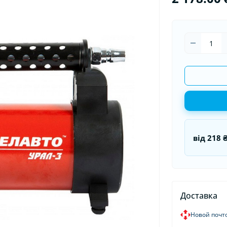
оматизаторы в машину
Накидки на сидения
Гермети
оматизаторы для дома и
Органайзеры в авто
Пуско-за
иса
Пусковые
від
218 
Доставка
Новой почт