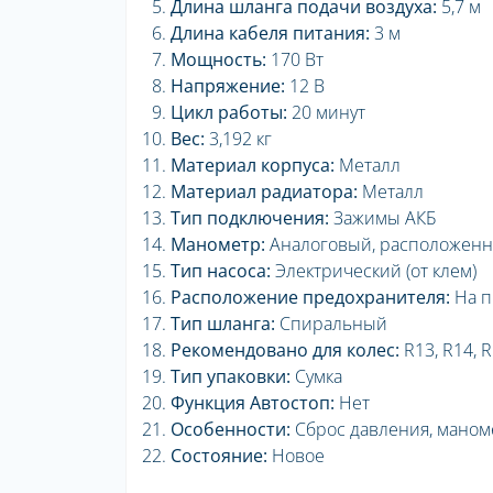
Длина шланга подачи воздуха:
5,7 м
Длина кабеля питания:
3 м
Мощность:
170 Вт
Напряжение:
12 В
Цикл работы:
20 минут
Вес:
3,192 кг
Материал корпуса:
Металл
Материал радиатора:
Металл
Тип подключения:
Зажимы АКБ
Манометр:
Аналоговый, расположенн
Тип насоса:
Электрический (от клем)
Расположение предохранителя:
На п
Тип шланга:
Спиральный
Рекомендовано для колес:
R13, R14, R
Тип упаковки:
Сумка
Функция Автостоп:
Нет
Особенности:
Сброс давления, маном
Состояние:
Новое