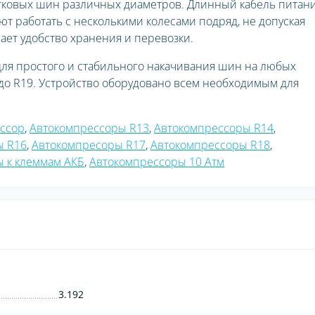
гковых шин различных диаметров. Длинный кабель питани
 работать с несколькими колесами подряд, не допуская
ет удобство хранения и перевозки.
для простого и стабильного накачивания шин на любых
 до R19. Устройство оборудовано всем необходимым для
ессор
,
Автокомпрессоры R13
,
Автокомпрессоры R14
,
ы R16
,
Автокомпресоры R17
,
Автокомпрессоры R18
,
 к клеммам АКБ
,
Автокомпрессоры 10 Атм
3.192