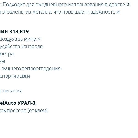
. Подходит для ежедневного использования в дороге и
готовлены из металла, что повышает надежность и
ин R13-R19
оздуха за минуту
удобства контроля
 метра
мы
я лучшего теплоотведения
нспортировки
е питания
elAuto УРАЛ-3
мпрессор (от клем)