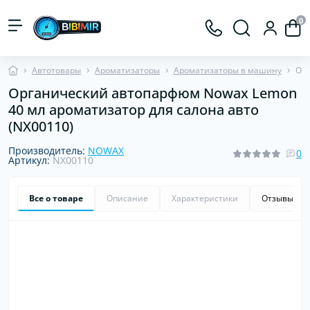
0
Автотовары
Ароматизаторы
Ароматизаторы в машину
Орг
Органический автопарфюм Nowax Lemon
40 мл ароматизатор для салона авто
(NX00110)
Производитель:
NOWAX
0
Артикул:
NX00110
Все о товаре
Описание
Характеристики
Отзывы
0