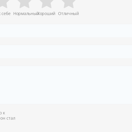
к себе
Нормальный
Хороший
Отличный
о к
 он стал