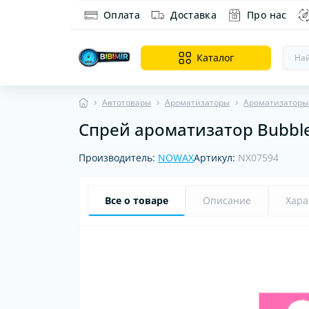
Оплата
Доставка
Про нас
Каталог
Автотовары
Ароматизаторы
Ароматизаторы
Спрей ароматизатор Bubble
Ин
Ди
Производитель:
NOWAX
Артикул:
NX07594
об
Все о товаре
Описание
Хара