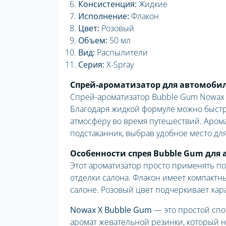
Консистенция:
Жидкие
Исполнение:
Флакон
Цвет:
Розовый
Объем:
50 мл
Вид:
Распылители
Серия:
X-Spray
Спрей-ароматизатор для автомобил
Спрей-ароматизатор Bubble Gum Nowax X
Благодаря жидкой формуле можно быстр
атмосферу во время путешествий. Арома
подстаканник, выбрав удобное место дл
Особенности спрея Bubble Gum для 
Этот ароматизатор просто применять по
отделки салона. Флакон имеет компактн
салоне. Розовый цвет подчеркивает хар
Nowax X Bubble Gum
— это простой спо
аромат жевательной резинки, который н