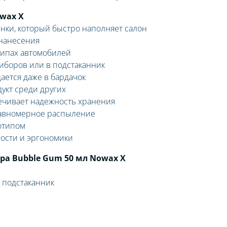
wax X
нки, который быстро наполняет салон
 нанесения
типах автомобилей
иборов или в подстаканник
ется даже в бардачок
укт среди других
ечивает надежность хранения
равномерное распыление
отипом
ности и эргономики
ра Bubble Gum 50 мл Nowax X
 подстаканник