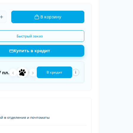
ки шин
рядные устройства
В корзину
 провода
Быстрый заказ
Купить в кредит
‹
a
›
П
/ пл.
i
В кредит
ой в отделения и почтоматы