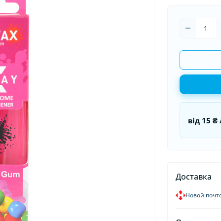
оматизаторы в машину
Накидки на сидения
Гермети
оматизаторы для дома и
Органайзеры в авто
Пуско-за
иса
Пусковые
від
15 ₴
Доставка
Новой почт