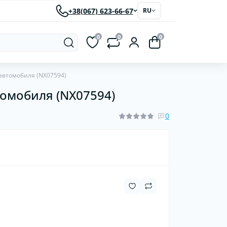
+38(067) 623-66-67
RU
0
0
0
 автомобиля (NX07594)
томобиля (NX07594)
рки
Светодиодные автолампы
ластиковые
0
червячные