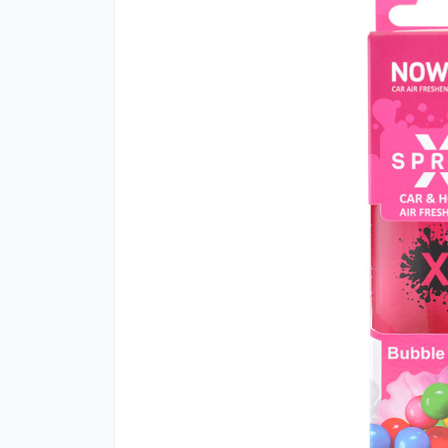
Ар
Ар
оф