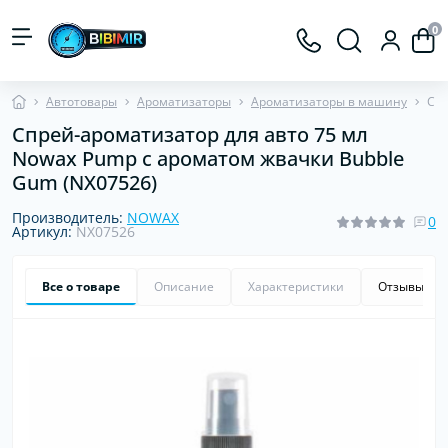
0
Автотовары
Ароматизаторы
Ароматизаторы в машину
Спр
Спрей-ароматизатор для авто 75 мл
Nowax Pump с ароматом жвачки Bubble
Gum (NX07526)
Производитель:
NOWAX
0
Артикул:
NX07526
Все о товаре
Описание
Характеристики
Отзывы
0