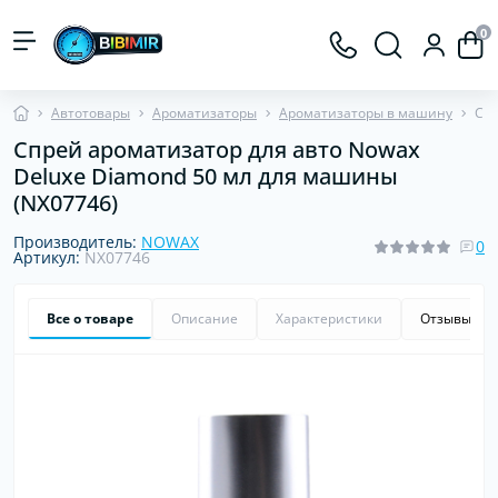
0
Автотовары
Ароматизаторы
Ароматизаторы в машину
Спр
Спрей ароматизатор для авто Nowax
Deluxe Diamond 50 мл для машины
(NX07746)
Производитель:
NOWAX
0
Артикул:
NX07746
Все о товаре
Описание
Характеристики
Отзывы
0