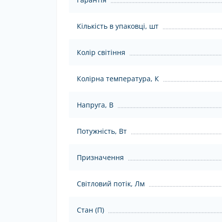
Кількість в упаковці, шт
Колір світіння
Колірна температура, К
Напруга, В
Потужність, Вт
Призначення
Світловий потік, Лм
Стан (П)