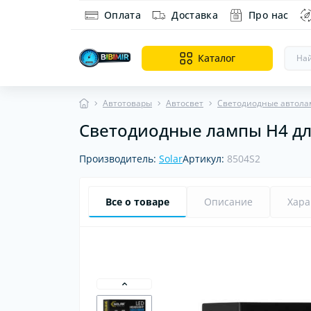
Оплата
Доставка
Про нас
Каталог
Автотовары
Автосвет
Светодиодные автол
Светодиодные лампы Н4 для
Ин
Ди
Производитель:
Solar
Артикул:
8504S2
об
Все о товаре
Описание
Хара
Хит