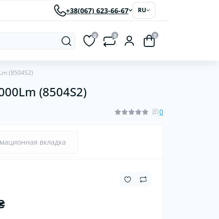
+38(067) 623-66-67
RU
0
0
0
Lm (8504S2)
000Lm (8504S2)
рки
Светодиодные автолампы
ластиковые
0
червячные
мационная вкладка
₴