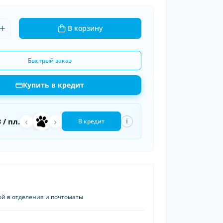
ки шин
рядные устройства
В корзину
 провода
Быстрый заказ
Купить в кредит
‹
›
a
П
₴
/ пл.
i
В кредит
ой в отделения и почтоматы