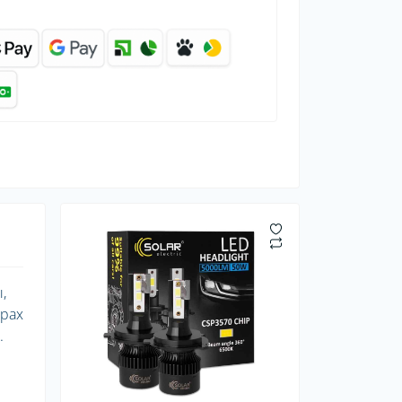
,
арах
.