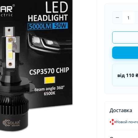
оматизаторы в машину
Накидки на сидения
Гермети
оматизаторы для дома и
Органайзеры в авто
Пуско-за
иса
Пусковые
від
110 
Доставка
Новой почт