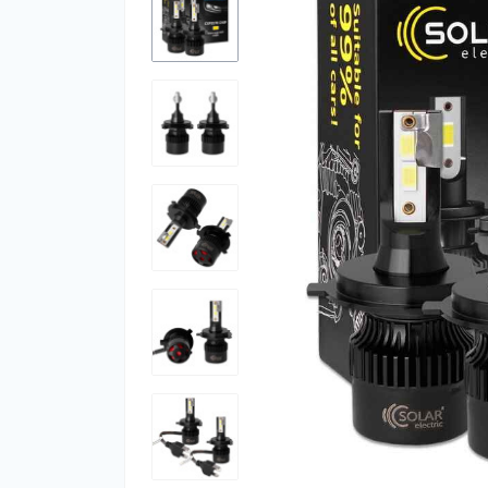
Ар
Ар
оф