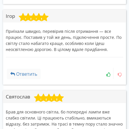
Ігор
Приїхали швидко, перевірив після отримання — все
працює. Поставив у той же день, підключення просте. По
світлу стало набагато краще, особливо коли їдеш
неосвітленою дорогою. В цілому вдале придбання.
Ответить
Святослав
Брав для основного світла, бо попередні лампи вже
слабко світили. Ці працюють стабільно, вмикаються
відразу, без затримок. На трасі в темну пору стало значно