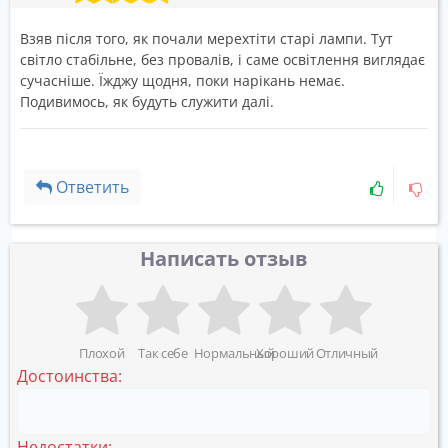
Взяв після того, як почали мерехтіти старі лампи. Тут
світло стабільне, без провалів, і саме освітлення виглядає
сучасніше. Їжджу щодня, поки нарікань немає.
Подивимось, як будуть служити далі.
Ответить
Написать отзыв
Плохой
Так себе
Нормальный
Хороший
Отличный
Достоинства:
Недостатки: