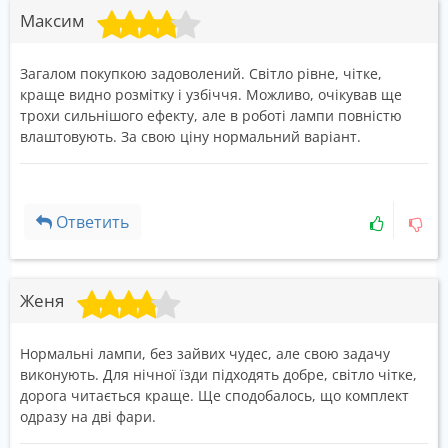
Максим
Загалом покупкою задоволений. Світло рівне, чітке,
краще видно розмітку і узбіччя. Можливо, очікував ще
трохи сильнішого ефекту, але в роботі лампи повністю
влаштовують. За свою ціну нормальний варіант.
Ответить
Женя
Нормальні лампи, без зайвих чудес, але свою задачу
виконують. Для нічної їзди підходять добре, світло чітке,
дорога читається краще. Ще сподобалось, що комплект
одразу на дві фари.