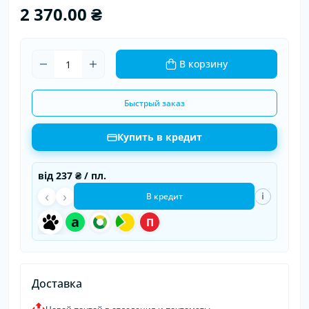
2 370.00 ₴
В корзину
Быстрый заказ
Купить в кредит
від
237 ₴
/ пл.
‹
›
i
В кредит
a
П
Доставка