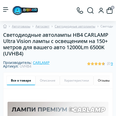
0
Автотовары
Автосвет
Светодиодные автолампы
Светодиод
Светодиодные автолампы HB4 CARLAMP
Ultra Vision лампы с освещением на 150+
метров для вашего авто 12000Lm 6500K
(UVHB4)
Производитель:
CARLAMP
9
Артикул:
UVHB4
Все о товаре
Описание
Характеристики
Отзывы
9
Хит