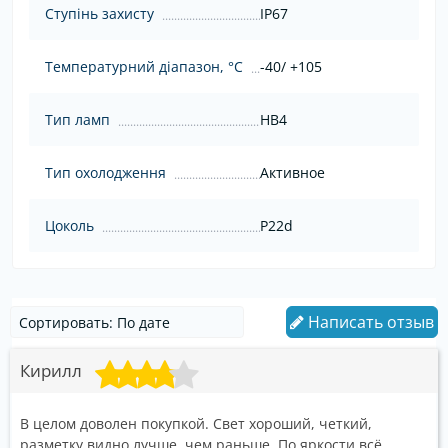
Ступінь захисту
IP67
Температурний діапазон, °C
-40/ +105
Тип ламп
HB4
Тип охолодження
Активное
Цоколь
P22d
Написать отзыв
Кирилл
В целом доволен покупкой. Свет хороший, четкий,
разметку видно лучше, чем раньше. По яркости всё