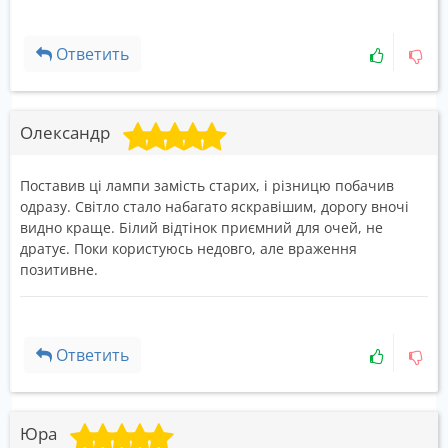
Ответить
Олександр
Поставив ці лампи замість старих, і різницю побачив
одразу. Світло стало набагато яскравішим, дорогу вночі
видно краще. Білий відтінок приємний для очей, не
дратує. Поки користуюсь недовго, але враження
позитивне.
Ответить
Юра