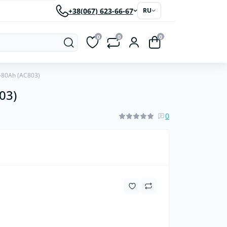
+38(067) 623-66-67
RU
0
0
0
-80Ah (AC803)
03)
рки
Светодиодные автолампы
ластиковые
0
червячные