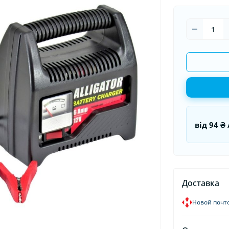
оматизаторы в машину
Накидки на сидения
Гермети
оматизаторы для дома и
Органайзеры в авто
Пуско-за
иса
Пусковые
від
94 ₴
Доставка
Новой почт