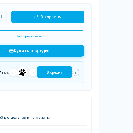
ки шин
рядные устройства
В корзину
 провода
Быстрый заказ
Купить в кредит
‹
a
›
П
/ пл.
i
В кредит
ой в отделения и почтоматы