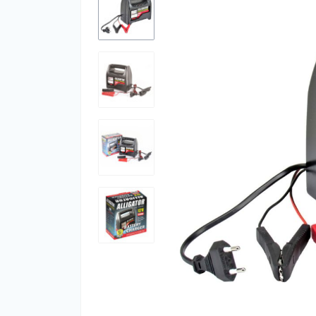
Ар
Ар
оф