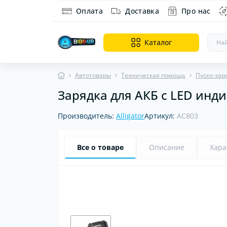
Оплата
Доставка
Про нас
Каталог
Автотовары
Техническая помощь
Пуско-зар
Зарядка для АКБ с LED индик
Ин
Ди
Производитель:
Alligator
Артикул:
AC803
об
Все о товаре
Описание
Хара
Хит