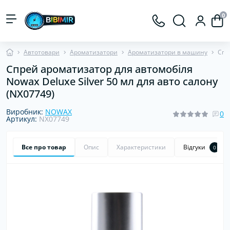
0
Автотовари
Ароматизатори
Ароматизатори в машину
Спр
Спрей ароматизатор для автомобіля
Nowax Deluxe Silver 50 мл для авто салону
(NX07749)
Виробник:
NOWAX
0
Артикул:
NX07749
Все про товар
Опис
Характеристики
Відгуки
0