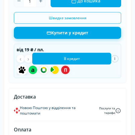
До кошика
Швидке замовлення
Купити у кредит
від
19 ₴
/ пл.
‹
›
i
В кредит
a
П
Доставка
Новою Поштою у відділення та
Послуги та
поштомати
тарифи
Оплата