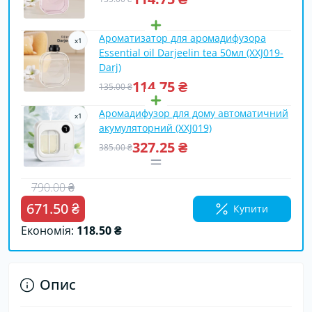
Ароматизатор для аромадифузора
x
1
Essential oil Darjeelin tea 50мл (XXJ019-
Darj)
114.75 ₴
135.00 ₴
Аромадифузор для дому автоматичний
x
1
акумуляторний (XXJ019)
327.25 ₴
385.00 ₴
790.00 ₴
671.50 ₴
Купити
Економія:
118.50 ₴
Опис