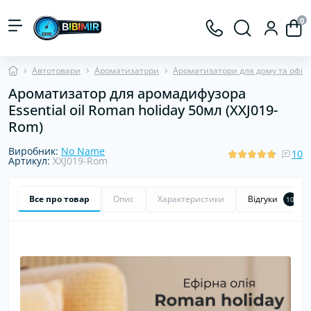
0
Автотовари
Ароматизатори
Ароматизатори для дому та офісу
Ароматизатор для аромадифузора
Essential oil Roman holiday 50мл (XXJ019-
Rom)
Виробник:
No Name
10
Артикул:
XXJ019-Rom
Все про товар
Опис
Характеристики
Відгуки
10
Хіт