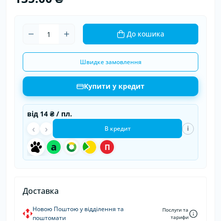
До кошика
Швидке замовлення
Купити у кредит
від
14 ₴
/ пл.
‹
›
i
В кредит
a
П
Доставка
Новою Поштою у відділення та
Послуги та
поштомати
тарифи