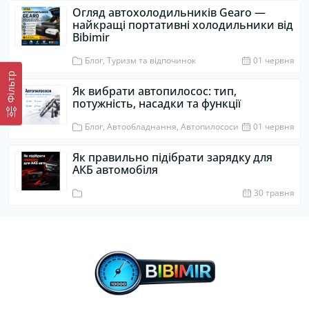
Огляд автохолодильників Gearo —
найкращі портативні холодильники від
Bibimir
Блог, Туризм та відпочинок
01 червня
Фiльтр
Як вибрати автопилосос: тип,
потужність, насадки та функції
Блог, Автообладнання, Автопилососи
01 червня
Як правильно підібрати зарядку для
АКБ автомобіля
30 травня