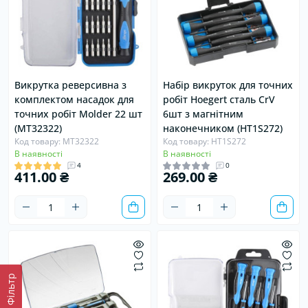
Викрутка реверсивна з
Набір викруток для точних
комплектом насадок для
робіт Hoegert сталь CrV
точних робіт Molder 22 шт
6шт з магнітним
(MT32322)
наконечником (HT1S272)
Код товару: MT32322
Код товару: HT1S272
В наявності
В наявності
4
0
411.00 ₴
269.00 ₴
Фiльтр