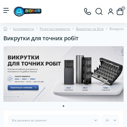
0
Інструменти
Ручні інструменти
Викрутки та біти
Викрутки 
Викрутки для точних робіт