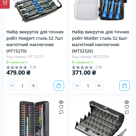
Набір викруток для точних
Набір викруток для точних
робіт Hoegert сталь S2 7шт
робіт Molder сталь S2 6шт
магнітний накінечник
магнітний накінечник
(HT1S270)
(MT32326)
Код товару: HT1S270
Код товару: MT32326
В наявності
В наявності
0
0
479.00 ₴
371.00 ₴