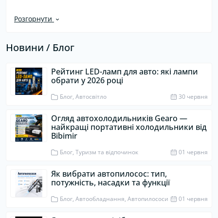
Розгорнути
Новини / Блог
Рейтинг LED-ламп для авто: які лампи
обрати у 2026 році
Блог, Автосвітло
30 червня
Огляд автохолодильників Gearo —
найкращі портативні холодильники від
Bibimir
Блог, Туризм та відпочинок
01 червня
Як вибрати автопилосос: тип,
потужність, насадки та функції
Блог, Автообладнання, Автопилососи
01 червня