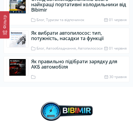
найкращі портативні холодильники від
Bibimir
Фiльтр
Блог, Туризм та відпочинок
01 червня
Як вибрати автопилосос: тип,
потужність, насадки та функції
Блог, Автообладнання, Автопилососи
01 червня
Як правильно підібрати зарядку для
АКБ автомобіля
30 травня