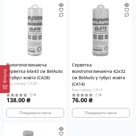
Вологопоглинаюча
Серветка
серветка 64х43 см BelAuto
вологопоглинаюча 42х32
Фiльтр
у тубусі жовта (CA28)
см BelAuto у тубусі жовта
Код товару: CA28
(CA14)
Код товару: CA14
0
0
138.00 ₴
76.00 ₴
Повідомити мене
Повідомити мене