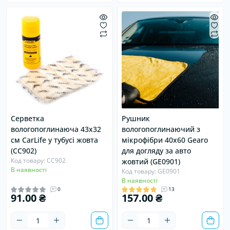
Серветка
Рушник
вологопоглинаюча 43х32
вологопоглинаючий з
см CarLife у тубусі жовта
мікрофібри 40x60 Gearo
(CC902)
для догляду за авто
Код товару: CC902
жовтий (GE0901)
В наявності
Код товару: GE0901
В наявності
0
13
91.00 ₴
157.00 ₴