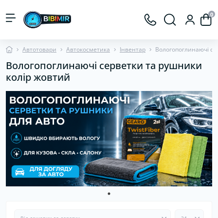
0
Автотовари
Автокосметика
Інвентар
Вологопоглинаючі се
Вологопоглинаючі серветки та рушники
колір жовтий