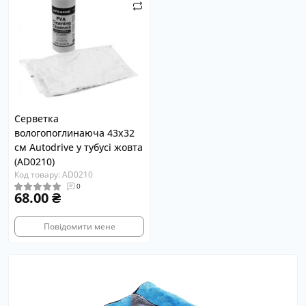
Серветка
вологопоглинаюча 43х32
см Autodrive у тубусі жовта
(AD0210)
Код товару: AD0210
0
68.00 ₴
Повідомити мене