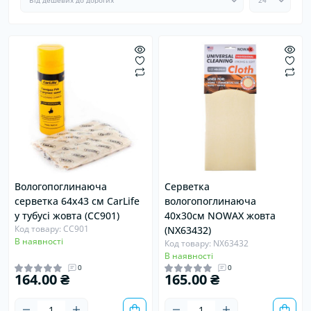
Вологопоглинаюча
Серветка
серветка 64х43 см CarLife
вологопоглинаюча
у тубусі жовта (CC901)
40х30см NOWAX жовта
Код товару: CC901
(NX63432)
В наявності
Код товару: NX63432
В наявності
0
0
164.00 ₴
165.00 ₴