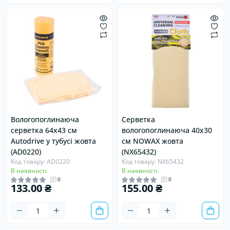
Вологопоглинаюча
Серветка
серветка 64х43 см
вологопоглинаюча 40х30
Autodrive у тубусі жовта
см NOWAX жовта
(AD0220)
(NX65432)
Код товару: AD0220
Код товару: NX65432
В наявності
В наявності
0
0
133.00 ₴
155.00 ₴